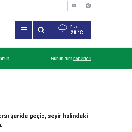
Rize
28 °C
oğan
17:43
Yeni Parti Fındıklı İlçe Başkanlığı Açıldı
Günün tüm
haberleri
rşı şeride geçip, seyir halindeki
.