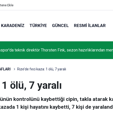
itene Ekle
KARADENIZ
TÜRKIYE
GÜNCEL
RESMI İLANLAR
aşkanlığı YİK Üyesi İsmail Kahraman, Rize'de Recep Tayyip Erd
nşaatını inceledi
AFLARI
Rize’de feci kaza: 1 ölü, 7 yaralı
 1 ölü, 7 yaralı
ünün kontrolünü kaybettiği cipin, takla atarak ka
zada 1 kişi hayatını kaybetti, 7 kişi de yaralandı