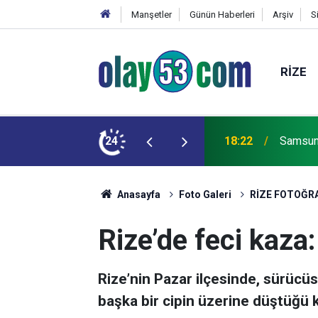
Manşetler
Günün Haberleri
Arşiv
S
RIZE
Cumhurb
horsten Fink, sezon hazırlıklarından memnun
24
17:59
Camisi i
Anasayfa
Foto Galeri
RİZE FOTOĞR
Rize’de feci kaza:
Rize’nin Pazar ilçesinde, sürücüs
başka bir cipin üzerine düştüğü ka