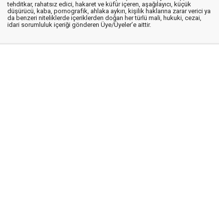
tehditkar, rahatsız edici, hakaret ve küfür içeren, aşağılayıcı, küçük
düşürücü, kaba, pornografik, ahlaka aykırı, kişilik haklarına zarar verici ya
da benzeri niteliklerde içeriklerden doğan her türlü mali, hukuki, cezai,
idari sorumluluk içeriği gönderen Üye/Üyeler’e aittir.