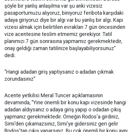
şöyle bir yanlış anlaşılma var şu anki vizesiz
pasaportumuzu alıyoruz, biniyoruz feribota karşıdaki
adaya giriyoruz diye bir algı var bu yanlış bir algı. Kapı
vizesi almak için belirtilen evrakları 7 gün öncesinden
vize acentesine teslim etmemiz gerekiyor. Tatil
planımızı 7 gün sonrasına yapmamız gerekmektedir,
onay geldiği zaman tatilinize başlayabiliyorsunuz"
dedi.
"Hangi adadan giriş yaptıysanız o adadan çıkmak
zorundasınız"
Acente yetkilisi Meral Tuncer açıklamasının
devamında, "Yine önemli bir konu kapı vizesinde hangi
adadan aldıysanız o adaya giriş yapıp o odadan çıkış
yapmanız gerekmektedir. Örneğin Rodos'a girdiniz,
Simi'den çıkamazsınız, Simi'ye gidersiniz geri gelir
Rodos'tan çıkış yaparsınız. Bu çok önemli bir konu aynı