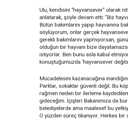
Ulu, kendisini "hayvansever" olarak nite
anlatarak, şöyle devam etti: "Biz hay
Bütün bakımlarını yapıp hayvanına baka
söylüyorum, onlar gerçek hayvansever
gerekli bakımlarını yapmıyorsan, günü
olduğun bir hayvanı bize dayatamazsı
istiyorlar. Ben bunu asla kabul etmi
konuştuğumuzda 'hayvansever değilsin
Mücadelesini kazanacağına inandığını d
Parklar, sokaklar güvenli değil. Bu 
rağmen neden bir ilerleme kaydedilem
gideceğim. İçişleri Bakanımıza da bu
belediyelerde ama maalesef bu yetkiyi
O yüzden süreç tıkanıyor. Herkes bir şe