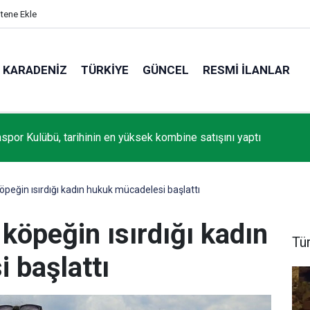
itene Ekle
KARADENIZ
TÜRKIYE
GÜNCEL
RESMI İLANLAR
spor Kulübü, tarihinin en yüksek kombine satışını yaptı
öpeğin ısırdığı kadın hukuk mücadelesi başlattı
 köpeğin ısırdığı kadın
Tü
 başlattı