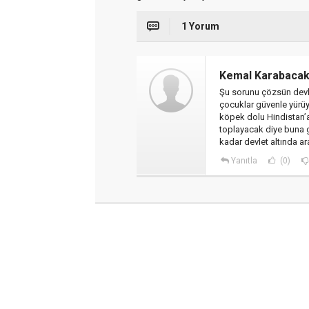
1 Yorum
Kemal Karabacak
Şu sorunu çözsün devl
çocuklar güvenle yürüy
köpek dolu Hindistan’a
toplayacak diye buna 
kadar devlet altında a
Yanıtla
(0)