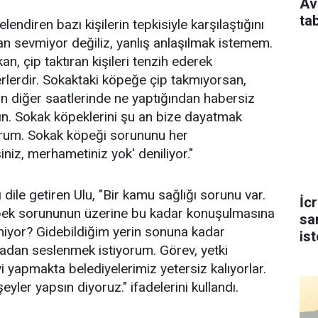
Av
ta
lendiren bazı kişilerin tepkisiyle karşılaştığını
van sevmiyor değiliz, yanlış anlaşılmak istemem.
n, çip taktıran kişileri tenzih ederek
lerdir. Sokaktaki köpeğe çip takmıyorsan,
n diğer saatlerinde ne yaptığından habersiz
n. Sokak köpeklerini şu an bize dayatmak
yorum. Sokak köpeği sorununu her
iz, merhametiniz yok' deniliyor."
ile getiren Ulu, "Bir kamu sağlığı sorunu var.
İc
köpek sorununun üzerine bu kadar konuşulmasına
sa
iyor? Gidebildiğim yerin sonuna kadar
is
radan seslenmek istiyorum. Görev, yetki
 yapmakta belediyelerimiz yetersiz kalıyorlar.
yler yapsın diyoruz." ifadelerini kullandı.