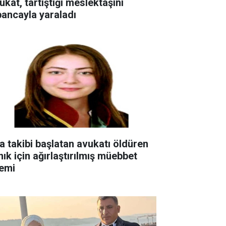
ukat, tartıştığı meslektaşını
bancayla yaraladı
ra takibi başlatan avukatı öldüren
nık için ağırlaştırılmış müebbet
temi