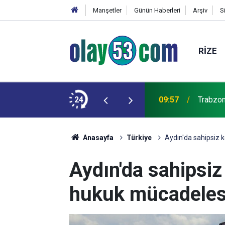
Manşetler
Günün Haberleri
Arşiv
S
RIZE
uğrayan "NADEZHDA" isimli gemi Samsun'a
24
09:57
Trabzon
Anasayfa
Türkiye
Aydın'da sahipsiz k
Aydın'da sahipsiz
hukuk mücadelesi