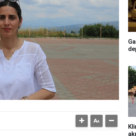
Ga
de
Kl
ak