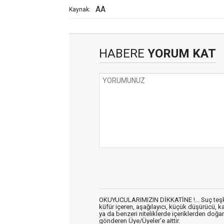
AA
Kaynak:
HABERE
YORUM KAT
OKUYUCULARIMIZIN DİKKATİNE !... Suç teşkil 
küfür içeren, aşağılayıcı, küçük düşürücü, kab
ya da benzeri niteliklerde içeriklerden doğan 
gönderen Üye/Üyeler’e aittir.