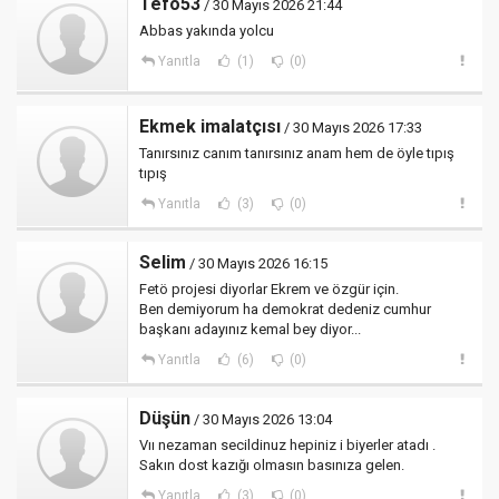
Tefo53
/ 30 Mayıs 2026 21:44
Abbas yakında yolcu
Yanıtla
(1)
(0)
Ekmek imalatçısı
/ 30 Mayıs 2026 17:33
Tanırsınız canım tanırsınız anam hem de öyle tıpış
tıpış
Yanıtla
(3)
(0)
Selim
/ 30 Mayıs 2026 16:15
Fetö projesi diyorlar Ekrem ve özgür için.
Ben demiyorum ha demokrat dedeniz cumhur
başkanı adayınız kemal bey diyor...
Yanıtla
(6)
(0)
Düşün
/ 30 Mayıs 2026 13:04
Vıı nezaman secildinuz hepiniz i biyerler atadı .
Sakın dost kazığı olmasın basınıza gelen.
Yanıtla
(3)
(0)