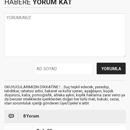
HABERE
YORUM KAT
OKUYUCULARIMIZIN DİKKATİNE !... Suç teşkil edecek, yasadışı,
tehditkar, rahatsız edici, hakaret ve küfür içeren, aşağılayıcı, küçük
düşürücü, kaba, pornografik, ahlaka aykırı, kişilik haklarına zarar verici ya
da benzeri niteliklerde içeriklerden doğan her türlü mali, hukuki, cezai,
idari sorumluluk içeriği gönderen Üye/Üyeler’e aittir.
8 Yorum