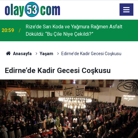
AK Parti Rize İl Başkanı Katmer’den 25. Yıl
19:32
Açıklaması: "Hayal Dahi Edilemeyen Yatırımları
Hayata Geçirdik"
Anasayfa
Yaşam
Edirne’de Kadir Gecesi Coşkusu
Edirne’de Kadir Gecesi Coşkusu