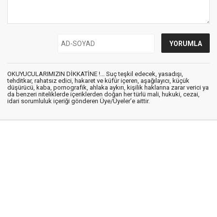
OKUYUCULARIMIZIN DİKKATİNE !... Suç teşkil edecek, yasadışı,
tehditkar, rahatsız edici, hakaret ve küfür içeren, aşağılayıcı, küçük
düşürücü, kaba, pornografik, ahlaka aykırı, kişilik haklarına zarar verici ya
da benzeri niteliklerde içeriklerden doğan her türlü mali, hukuki, cezai,
idari sorumluluk içeriği gönderen Üye/Üyeler’e aittir.