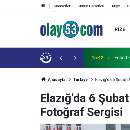
Manşetler
Günün Haberleri
Arşiv
S
RIZE
Başlayacak
24
15:42
Fenerba
Anasayfa
Türkiye
Elazığ’da 6 Şubat 
Elazığ’da 6 Şuba
Fotoğraf Sergisi