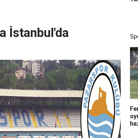
a İstanbul'da
Sp
Fe
oy
haz