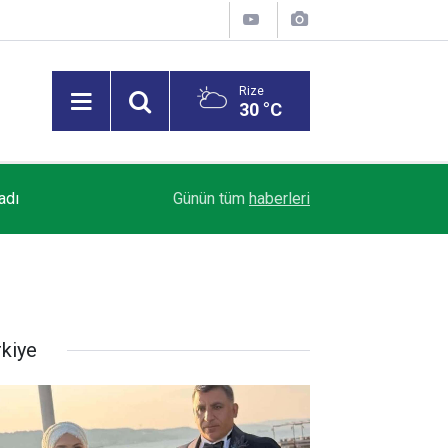
Rize
30 °C
adı
15:38
Ahbap Derneği’ne yapılan bağışlar incelenecek
Günün tüm
haberleri
rkiye