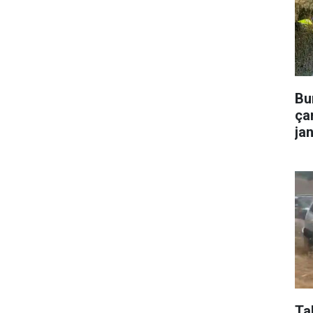
Bu
çar
ja
Ta