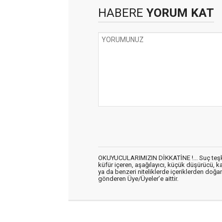
HABERE
YORUM KAT
OKUYUCULARIMIZIN DİKKATİNE !... Suç teşkil 
küfür içeren, aşağılayıcı, küçük düşürücü, kab
ya da benzeri niteliklerde içeriklerden doğan 
gönderen Üye/Üyeler’e aittir.