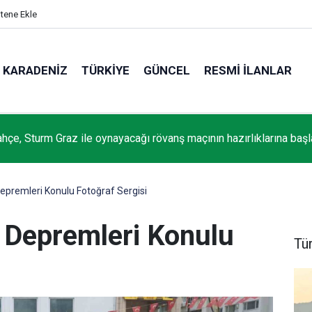
itene Ekle
KARADENIZ
TÜRKIYE
GÜNCEL
RESMI İLANLAR
hçe, Sturm Graz ile oynayacağı rövanş maçının hazırlıklarına başl
Depremleri Konulu Fotoğraf Sergisi
t Depremleri Konulu
Tü