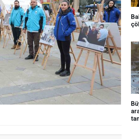
Bah
çö
Bü
ar
ta