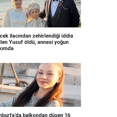
cek ilacından zehirlendiği iddia
ilen Yusuf öldü, annesi yoğun
kımda
nlıurfa'da balkondan düşen 16