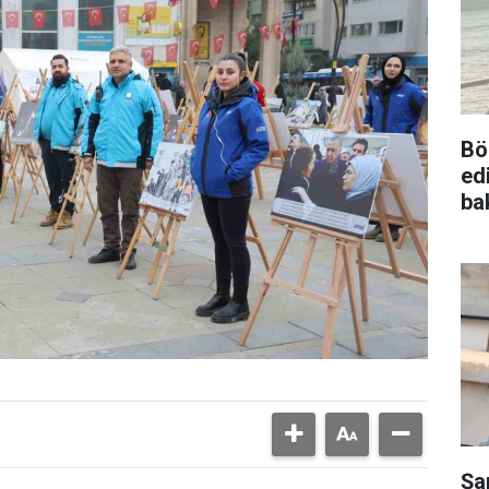
Bö
ed
ba
Şa