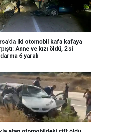
rsa'da iki otomobil kafa kafaya
pıştı: Anne ve kızı öldü, 2'si
ndarma 6 yaralı
kla atan otomobildeki çift öldü