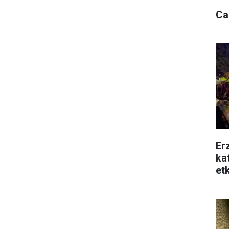
Ca
Er
ka
etk