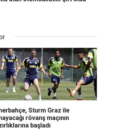
or
nerbahçe, Sturm Graz ile
nayacağı rövanş maçının
ırlıklarına başladı