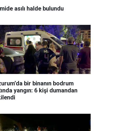
mide asılı halde bulundu
zurum’da bir binanın bodrum
tında yangın: 6 kişi dumandan
ilendi