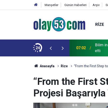
Manşetler
Günün Haberleri
Arşiv
S
RIZE
şimdiye kadarki en ayrıntılı görüntüsünü elde
24
06:00
Beşikta
Anasayfa
Rize
“From the First Step t
“From the First S
Projesi Başarıyl