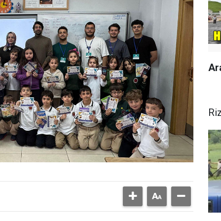
Ar
Ri