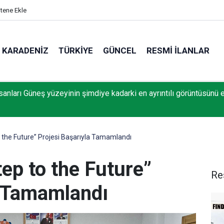
itene Ekle
KARADENIZ
TÜRKIYE
GÜNCEL
RESMI İLANLAR
ş Çekya'dan İstanbul'a avantajlı dönüyor
o the Future” Projesi Başarıyla Tamamlandı
tep to the Future”
Re
a Tamamlandı