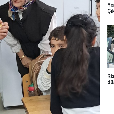
Ye
Çı
Ri
düş