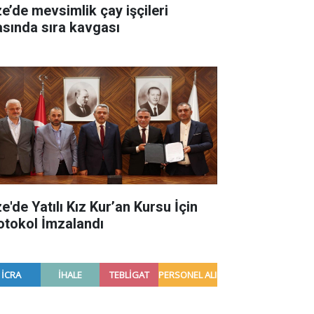
ze’de mevsimlik çay işçileri
asında sıra kavgası
e'de Yatılı Kız Kur’an Kursu İçin
otokol İmzalandı