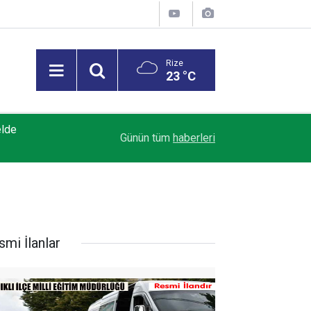
Rize
23 °C
00:00
Araç Kiralama Hizmeti Alınacaktır
Günün tüm
haberleri
smi İlanlar