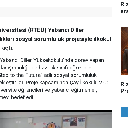
Ri
ar
iversitesi (RTEÜ) Yabancı Diller
ıkları sosyal sorumluluk projesiyle ilkokul
 açtı.
Yabancı Diller Yüksekokulu’nda görev yapan
ışmanlığında hazırlık sınıfı öğrencileri
Step to the Future” adlı sosyal sorumluluk
çekleştirildi. Proje kapsamında Çay İlkokulu 2-C
Riz
niversite öğrencileri ve yabancı eğitmenler,
Pr
tmeyi hedefledi.