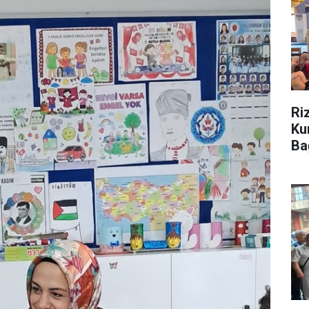
Ri
Ku
Ba