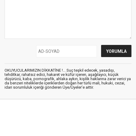
OKUYUCULARIMIZIN DİKKATİNE !... Suç teşkil edecek, yasadışı,
tehditkar, rahatsız edici, hakaret ve küfür içeren, aşağılayıcı, küçük
düşürücü, kaba, pornografik, ahlaka aykırı, kişilik haklarına zarar verici ya
da benzeri niteliklerde içeriklerden doğan her türlü mali, hukuki, cezai,
idari sorumluluk içeriği gönderen Üye/Üyeler’e aittir.