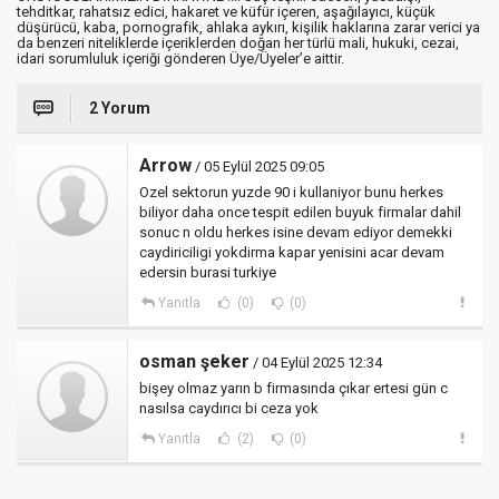
tehditkar, rahatsız edici, hakaret ve küfür içeren, aşağılayıcı, küçük
düşürücü, kaba, pornografik, ahlaka aykırı, kişilik haklarına zarar verici ya
da benzeri niteliklerde içeriklerden doğan her türlü mali, hukuki, cezai,
idari sorumluluk içeriği gönderen Üye/Üyeler’e aittir.
2 Yorum
Arrow
/ 05 Eylül 2025 09:05
Ozel sektorun yuzde 90 i kullaniyor bunu herkes
biliyor daha once tespit edilen buyuk firmalar dahil
sonuc n oldu herkes isine devam ediyor demekki
caydiriciligi yokdirma kapar yenisini acar devam
edersin burasi turkiye
Yanıtla
(0)
(0)
osman şeker
/ 04 Eylül 2025 12:34
bişey olmaz yarın b firmasında çıkar ertesi gün c
nasılsa caydırıcı bi ceza yok
Yanıtla
(2)
(0)