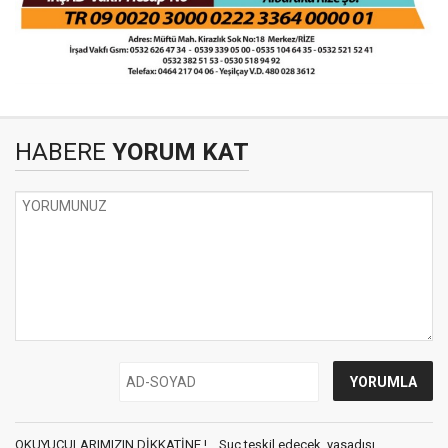
HABERE
YORUM KAT
OKUYUCULARIMIZIN DİKKATİNE !... Suç teşkil edecek, yasadışı,