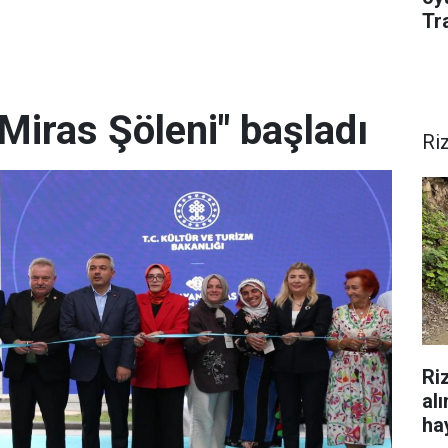
Tr
Miras Şöleni" başladı
Ri
Ri
al
hay