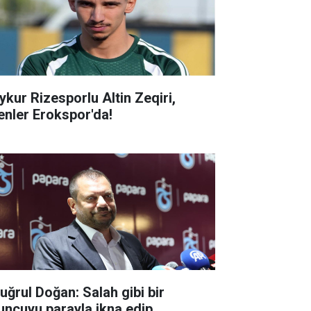
ykur Rizesporlu Altin Zeqiri,
enler Erokspor'da!
tuğrul Doğan: Salah gibi bir
uncuyu parayla ikna edip