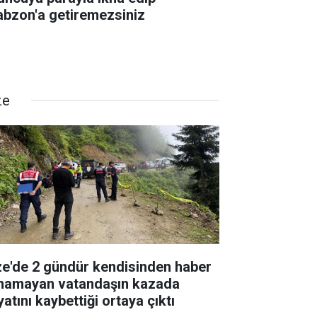
abzon'a getiremezsiniz
ze
ze'de 2 gündür kendisinden haber
ınamayan vatandaşın kazada
atını kaybettiği ortaya çıktı