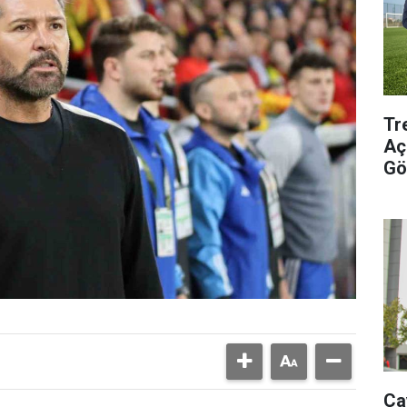
Tr
Aç
Gö
Ça