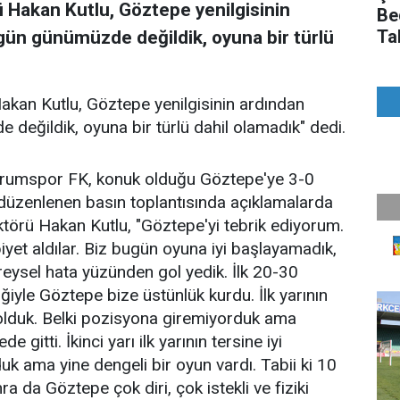
 Hakan Kutlu, Göztepe yenilgisinin
Be
Ta
gün günümüzde değildik, oyuna bir türlü
kan Kutlu, Göztepe yenilgisinin ardından
değildik, oyuna bir türlü dahil olamadık" dedi.
zurumspor FK, konuk olduğu Göztepe'ye 3-0
üzenlenen basın toplantısında açıklamalarda
örü Hakan Kutlu, "Göztepe'yi tebrik ediyorum.
biyet aldılar. Biz bugün oyuna iyi başlayamadık,
reysel hata yüzünden gol yedik. İlk 20-30
ğiyle Göztepe bize üstünlük kurdu. İlk yarının
olduk. Belki pozisyona giremiyorduk ama
itti. İkinci yarı ilk yarının tersine iyi
k ama yine dengeli bir oyun vardı. Tabii ki 10
ra da Göztepe çok diri, çok istekli ve fiziki