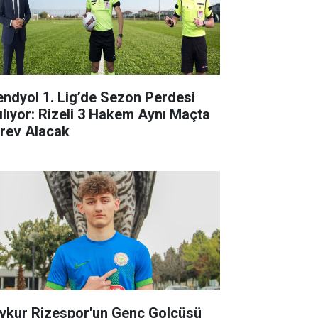
endyol 1. Lig’de Sezon Perdesi
ılıyor: Rizeli 3 Hakem Aynı Maçta
rev Alacak
ykur Rizespor'un Genç Golcüsü