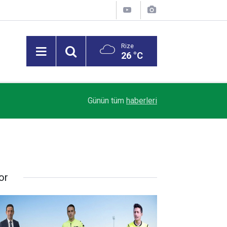
Rize
26 °C
Trendyol 1. Lig’de Sezon Perdesi Açılıyor: Riz
18:07
Günün tüm
haberleri
Alacak
or