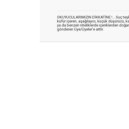
OKUYUCULARIMIZIN DİKKATİNE !... Suç teşkil 
küfür içeren, aşağılayıcı, küçük düşürücü, kab
ya da benzeri niteliklerde içeriklerden doğan 
gönderen Üye/Üyeler’e aittir.