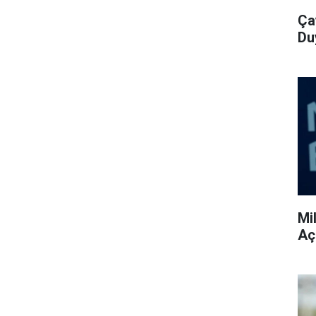
Ça
Du
Mi
Aç