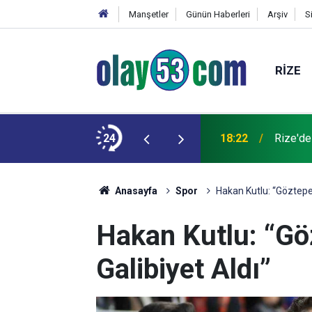
Manşetler
Günün Haberleri
Arşiv
S
RIZE
 kardeşinin durumu ağır
24
18:22
Rize'de
Anasayfa
Spor
Hakan Kutlu: “Göztepe, 
Hakan Kutlu: “Göz
Galibiyet Aldı”