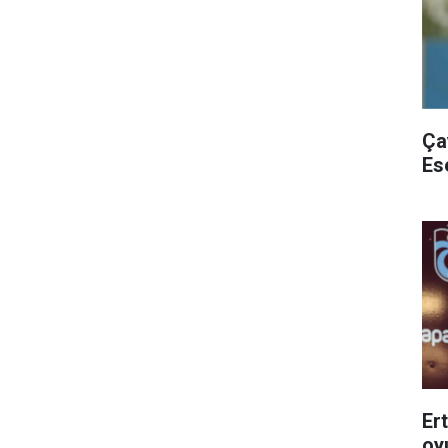
Ça
Es
Er
oy