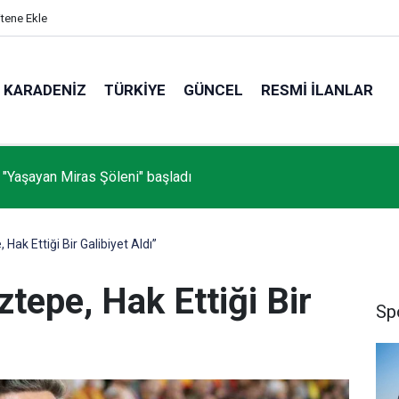
itene Ekle
KARADENIZ
TÜRKIYE
GÜNCEL
RESMI İLANLAR
 "Yaşayan Miras Şöleni" başladı
Hak Ettiği Bir Galibiyet Aldı”
tepe, Hak Ettiği Bir
Sp