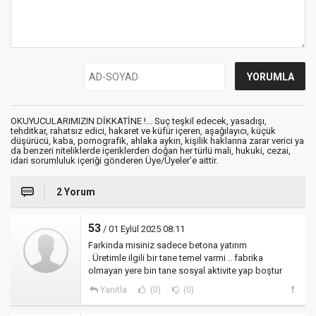
OKUYUCULARIMIZIN DİKKATİNE !... Suç teşkil edecek, yasadışı,
tehditkar, rahatsız edici, hakaret ve küfür içeren, aşağılayıcı, küçük
düşürücü, kaba, pornografik, ahlaka aykırı, kişilik haklarına zarar verici ya
da benzeri niteliklerde içeriklerden doğan her türlü mali, hukuki, cezai,
idari sorumluluk içeriği gönderen Üye/Üyeler’e aittir.
2 Yorum
53
/ 01 Eylül 2025 08:11
Farkinda misiniz sadece betona yatırım
. Üretimle ilgili bir tane temel varmi .. fabrika
olmayan yere bin tane sosyal aktivite yap boştur
Yanıtla
(0)
(0)