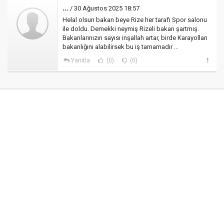
…
/ 30 Ağustos 2025 18:57
Helal olsun bakan beye Rize her tarafı Spor salonu
ile doldu. Demekki neymiş Rizeli bakan şartmış.
Bakanlarınızın sayısı inşallah artar, birde Karayolları
bakanlığını alabilirsek bu iş tamamadır …
Yanıtla
(0)
(0)