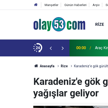
Manşetler
Günün Haberleri
Arşiv
S
RIZE
antajlı dönüyor
24
00:00
Araç Ki
Anasayfa
Rize
Karadeniz'e gök gürült
Karadeniz'e gök 
yağışlar geliyor