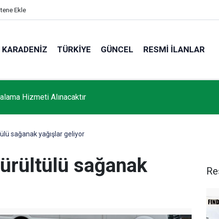
itene Ekle
KARADENIZ
TÜRKIYE
GÜNCEL
RESMI İLANLAR
ralama Hizmeti Alınacaktır
ülü sağanak yağışlar geliyor
gürültülü sağanak
Re