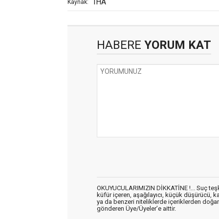
IHA
Kaynak:
HABERE
YORUM KAT
OKUYUCULARIMIZIN DİKKATİNE !... Suç teşkil 
küfür içeren, aşağılayıcı, küçük düşürücü, kab
ya da benzeri niteliklerde içeriklerden doğan 
gönderen Üye/Üyeler’e aittir.