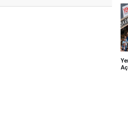
Yen
Açı