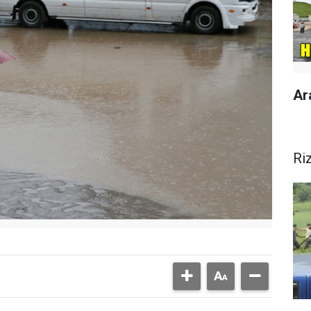
Ar
Ri