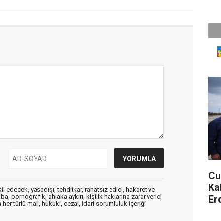
Cu
Ka
edecek, yasadışı, tehditkar, rahatsız edici, hakaret ve
a, pornografik, ahlaka aykırı, kişilik haklarına zarar verici
Er
her türlü mali, hukuki, cezai, idari sorumluluk içeriği