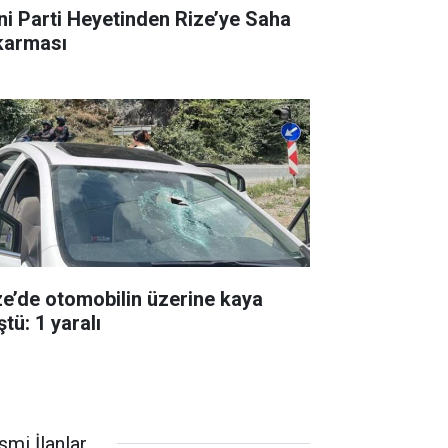
ni Parti Heyetinden Rize’ye Saha
karması
ze’de otomobilin üzerine kaya
tü: 1 yaralı
smi İlanlar