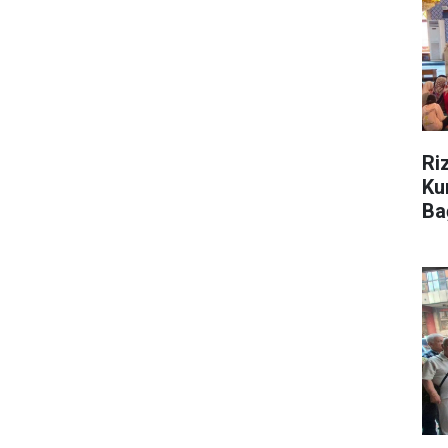
Ri
Ku
Ba