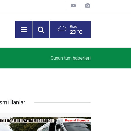
Rize
23 °C
23:21
Çaykur Rizespor, yeni sezon hazırlıklarını sürdü
Günün tüm
haberleri
smi İlanlar