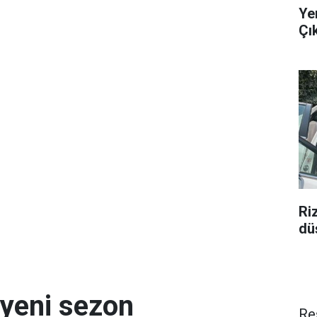
Ye
Çı
Ri
düş
 yeni sezon
Re