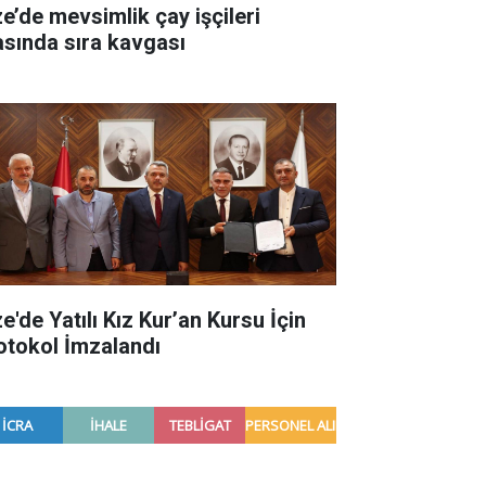
ze’de mevsimlik çay işçileri
asında sıra kavgası
e'de Yatılı Kız Kur’an Kursu İçin
otokol İmzalandı