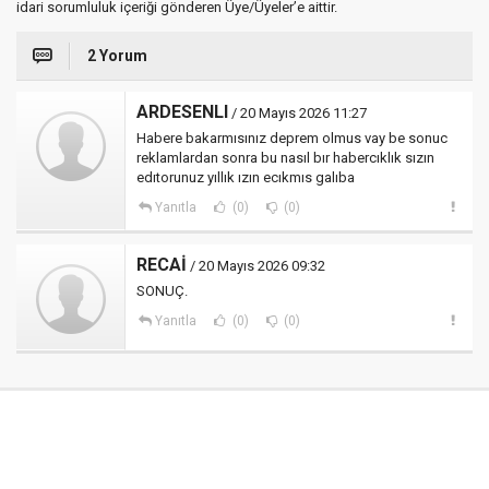
idari sorumluluk içeriği gönderen Üye/Üyeler’e aittir.
2 Yorum
ARDESENLI
/ 20 Mayıs 2026 11:27
Habere bakarmısınız deprem olmus vay be sonuc
reklamlardan sonra bu nasıl bır habercıklık sızın
edıtorunuz yıllık ızın ecıkmıs galıba
Yanıtla
(0)
(0)
RECAİ
/ 20 Mayıs 2026 09:32
SONUÇ.
Yanıtla
(0)
(0)