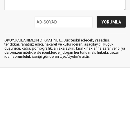
OKUYUCULARIMIZIN DİKKATİNE !... Suç teşkil edecek, yasadışı,
tehditkar, rahatsız edici, hakaret ve küfür içeren, aşağılayıcı, küçük
düşürücü, kaba, pornografik, ahlaka aykırı, kişilik haklarına zarar verici ya
da benzeri niteliklerde içeriklerden doğan her türlü mali, hukuki, cezai,
idari sorumluluk içeriği gönderen Üye/Üyeler’e aittir.