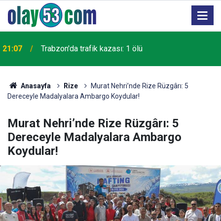
18:59
Rize’de otomobilin üzerine kaya düştü: 1 yaralı
Anasayfa
Rize
Murat Nehri’nde Rize Rüzgârı: 5
Dereceyle Madalyalara Ambargo Koydular!
Murat Nehri’nde Rize Rüzgârı: 5
Dereceyle Madalyalara Ambargo
Koydular!