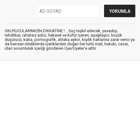
OKUYUCULARIMIZIN DİKKATİNE !... Suç teşkil edecek, yasadışı,
tehditkar, rahatsız edici, hakaret ve küfür içeren, aşağılayıcı, küçük
düşürücü, kaba, pornografik, ahlaka aykırı, kişilik haklarına zarar verici ya
da benzeri niteliklerde içeriklerden doğan her türlü mali, hukuki, cezai,
idari sorumluluk içeriği gönderen Üye/Üyeler’e aittir.