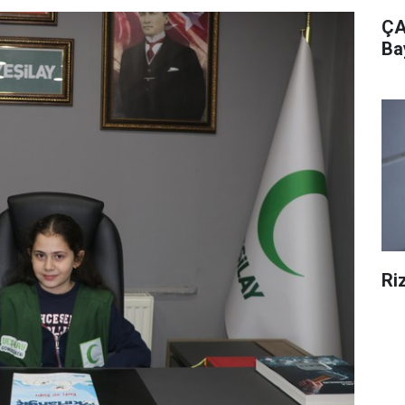
ÇA
Ba
Ri