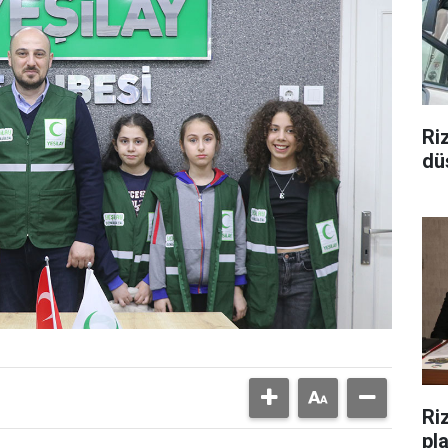
Ri
düş
Riz
pl