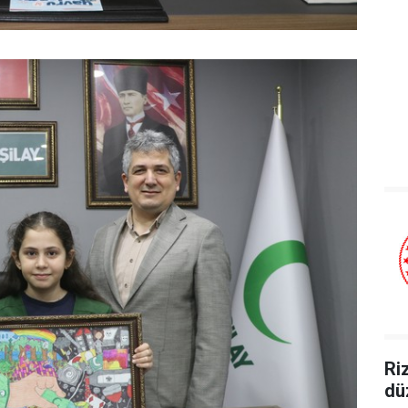
Ri
dü