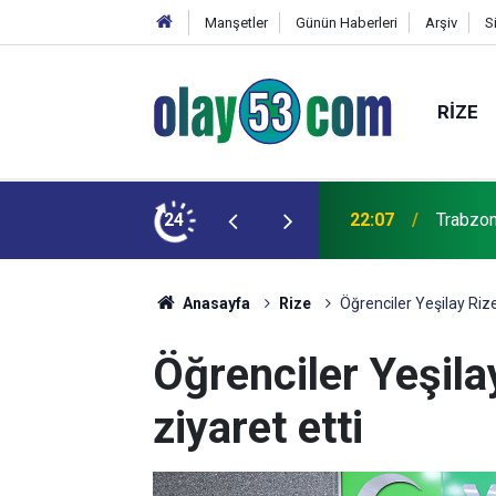
Manşetler
Günün Haberleri
Arşiv
S
RIZE
şkulu karşılama
24
21:07
Trabzon'
Anasayfa
Rize
Öğrenciler Yeşilay Rize
Öğrenciler Yeşila
ziyaret etti