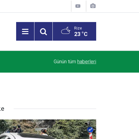
Rize
23 °C
18:59
Rize’de otomobilin üzerine kaya düştü: 1 yaralı
Günün tüm
haberleri
ze