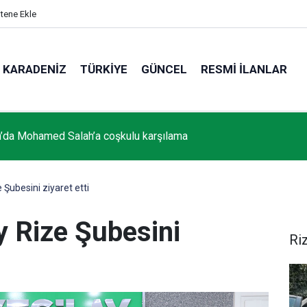
itene Ekle
KARADENIZ
TÜRKIYE
GÜNCEL
RESMI İLANLAR
da trafik kazası: 1 ölü
 Şubesini ziyaret etti
y Rize Şubesini
Ri