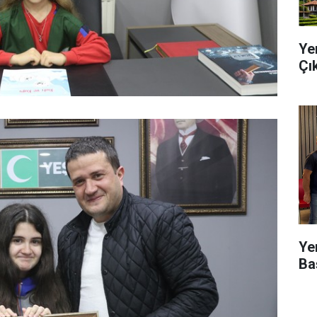
Ye
Çı
Ye
Ba