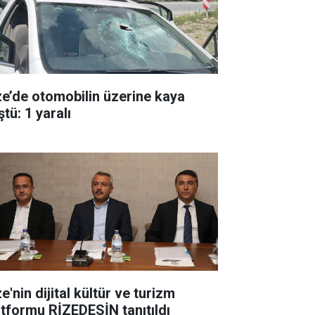
ze’de otomobilin üzerine kaya
tü: 1 yaralı
e'nin dijital kültür ve turizm
atformu RİZEDESİN tanıtıldı