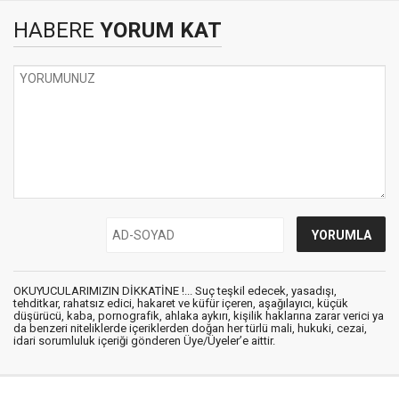
HABERE
YORUM KAT
OKUYUCULARIMIZIN DİKKATİNE !... Suç teşkil edecek, yasadışı,
tehditkar, rahatsız edici, hakaret ve küfür içeren, aşağılayıcı, küçük
düşürücü, kaba, pornografik, ahlaka aykırı, kişilik haklarına zarar verici ya
da benzeri niteliklerde içeriklerden doğan her türlü mali, hukuki, cezai,
idari sorumluluk içeriği gönderen Üye/Üyeler’e aittir.