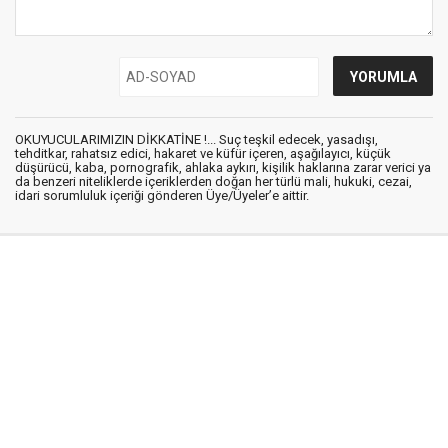
OKUYUCULARIMIZIN DİKKATİNE !... Suç teşkil edecek, yasadışı,
tehditkar, rahatsız edici, hakaret ve küfür içeren, aşağılayıcı, küçük
düşürücü, kaba, pornografik, ahlaka aykırı, kişilik haklarına zarar verici ya
da benzeri niteliklerde içeriklerden doğan her türlü mali, hukuki, cezai,
idari sorumluluk içeriği gönderen Üye/Üyeler’e aittir.