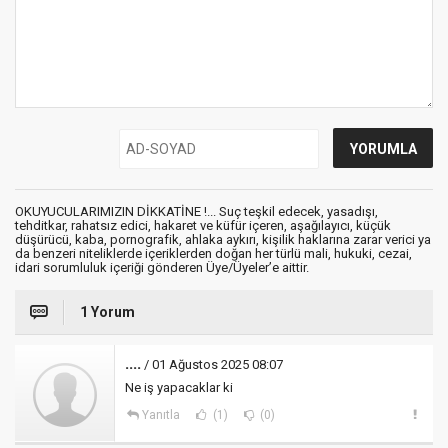
OKUYUCULARIMIZIN DİKKATİNE !... Suç teşkil edecek, yasadışı,
tehditkar, rahatsız edici, hakaret ve küfür içeren, aşağılayıcı, küçük
düşürücü, kaba, pornografik, ahlaka aykırı, kişilik haklarına zarar verici ya
da benzeri niteliklerde içeriklerden doğan her türlü mali, hukuki, cezai,
idari sorumluluk içeriği gönderen Üye/Üyeler’e aittir.
1 Yorum
....
/ 01 Ağustos 2025 08:07
Ne iş yapacaklar ki
Yanıtla
(1)
(0)