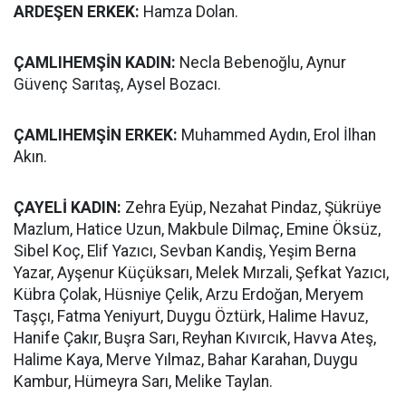
ARDEŞEN ERKEK:
Hamza Dolan.
ÇAMLIHEMŞİN KADIN:
Necla Bebenoğlu, Aynur
Güvenç Sarıtaş, Aysel Bozacı.
ÇAMLIHEMŞİN ERKEK:
Muhammed Aydın, Erol İlhan
Akın.
ÇAYELİ KADIN:
Zehra Eyüp, Nezahat Pindaz, Şükrüye
Mazlum, Hatice Uzun, Makbule Dilmaç, Emine Öksüz,
Sibel Koç, Elif Yazıcı, Sevban Kandiş, Yeşim Berna
Yazar, Ayşenur Küçüksarı, Melek Mırzali, Şefkat Yazıcı,
Kübra Çolak, Hüsniye Çelik, Arzu Erdoğan, Meryem
Taşçı, Fatma Yeniyurt, Duygu Öztürk, Halime Havuz,
Hanife Çakır, Buşra Sarı, Reyhan Kıvırcık, Havva Ateş,
Halime Kaya, Merve Yılmaz, Bahar Karahan, Duygu
Kambur, Hümeyra Sarı, Melike Taylan.