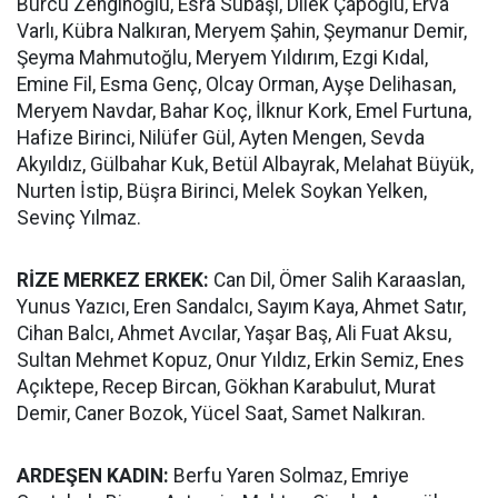
Burcu Zenginoğlu, Esra Subaşı, Dilek Çapoğlu, Erva
Varlı, Kübra Nalkıran, Meryem Şahin, Şeymanur Demir,
Şeyma Mahmutoğlu, Meryem Yıldırım, Ezgi Kıdal,
Emine Fil, Esma Genç, Olcay Orman, Ayşe Delihasan,
Meryem Navdar, Bahar Koç, İlknur Kork, Emel Furtuna,
Hafize Birinci, Nilüfer Gül, Ayten Mengen, Sevda
Akyıldız, Gülbahar Kuk, Betül Albayrak, Melahat Büyük,
Nurten İstip, Büşra Birinci, Melek Soykan Yelken,
Sevinç Yılmaz.
RİZE MERKEZ ERKEK:
Can Dil, Ömer Salih Karaaslan,
Yunus Yazıcı, Eren Sandalcı, Sayım Kaya, Ahmet Satır,
Cihan Balcı, Ahmet Avcılar, Yaşar Baş, Ali Fuat Aksu,
Sultan Mehmet Kopuz, Onur Yıldız, Erkin Semiz, Enes
Açıktepe, Recep Bircan, Gökhan Karabulut, Murat
Demir, Caner Bozok, Yücel Saat, Samet Nalkıran.
ARDEŞEN KADIN:
Berfu Yaren Solmaz, Emriye