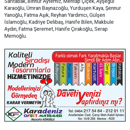
Sarıtabak, Binnur Aytemiz, Mehtap Çiçek, Ayşegül
Karaoğlu, Ümran Baynazoğlu, Yurduşen Kaya, Şennur
Yanoğlu, Fatma Aşık, Reyhan Yardımcı, Gülşen
İslamoğlu, Kadriye Delibaş, Hanife Bilen, Makbule
Aydın, Fatma Şeremet, Hanife Çırakoğlu, Serap
Memoğlu.