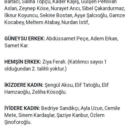
Baltacı, Saliha Topçu, Kader Kayış, Gülşen Pehlivan
Aslan, Zeynep Köse, Nurayet Arıcı, Sibel Çakardurmaz,
İlknur Koyuncu, Sekine Bostan, Ayşe Şalcıoğlu, Gamze
Kocabey, Meltem Atabay, Nurdan İstif,
GÜNEYSU ERKEK:
Abdüssamet Peçe, Adem Erkan,
Samet Kar.
HEMŞİN ERKEK:
Ziya Ferah. (Katılımcı sayısı 1
olduğundan 2. talihli yoktur.)
İKİZDERE KADIN:
Şengül Aksu, Elif Tatoğlu, Elif
Hamzaoğlu, Zeliha Kösoğlu.
İYİDERE KADIN:
Bedriye Sandıkçı, Ayla Uzun, Cemile
Mete, Sinem Kardaşlar, Şaziye Kanbur, Özlem
Şinoforoğlu.