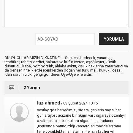
OKUYUCULARIMIZIN DİKKATİNE !... Suç teşkil edecek, yasadışı,
tehditkar, rahatsız edici, hakaret ve küfür içeren, aşağılayıcı, küçük
düşürücü, kaba, pornografik, ahlaka aykırı, kişilik haklarına zarar verici ya
da benzeri niteliklerde içeriklerden doğan her türlü mali, hukuki, cezai,
idari sorumluluk içeriği gönderen Üye/Üyeler’e aittir.
2 Yorum
laz ahmed
/ 03 Şubat 2024 10:15
yeşilay göz bebeğimiz , sigara içenlerin sayısı her
gün artıyor , acizane bir fikrim var , sigaraya özentiyi
azaltmak için ilk okullara sigaranin zararlarını
,içerisinde barindirdiği kanserojen maddeleri tana
tane çocukluktan anlatalım , her sınıfa , her yıl