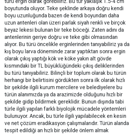
türü ergin olarak görebiliriz. Bu tür yaklaşık 1.5-4 cm
boyutunda oluyor. Teke şeklinde arkaya doğru kendi
boyu uzunluğunda bazen de kendi boyundan daha
uzun antenleri olan üzeri parlak siyah renkli ve birçok
beyaz lekesi bulunan bir teke böceği. Zaten adını da
antenlerinin geriye doğru ve teke gibi olmasından
alıyor. Bu türü öncelikle erginlerinden tanıyabiliriz ya da
kış boyu larva döneminde zarar yaptıktan sonra ergin
olarak çıkış yaptığı kök ve köke yakın alt gövde
kısmındaki bir TL büyüklüğündeki çıkış deliklerinden
bu türü tanıyabiliriz. Bilinçli bir toplum olarak bu türün
herhangi bir belirtisini gördükten sonra ilk olarak hızlı
bir şekilde ilgili kurum mercilere ve belediyelere bu
türün alanımızda ya da arazimizde olduğunu hızlı bir
şekilde gidip bildirmek gereklidir. Bunun dışında tabi
türle ilgili yapılan farklı biyolojik mücadele yöntemleri
bulunuyor. Ancak, bu türle ilgili yapılabilecek en kesin
ve net çözüm eradikasyon çalışmalarıdır. Türün alanda
tespit edildiği an hızlı bir şekilde önlem almak