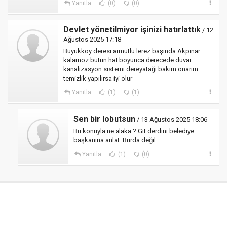
Yanıtla
(0)
(0)
Devlet yönetilmiyor işinizi hatırlattık
/ 12
Ağustos 2025 17:18
Büyükköy deresı armutlu lerez başında Akpınar
kalamoz butün hat boyunca derecede duvar
kanalizasyon sistemi dereyatağı bakım onarım
temizlik yapılırsa iyi olur
Yanıtla
(1)
(1)
Sen bir lobutsun
/ 13 Ağustos 2025 18:06
Bu konuyla ne alaka ? Git derdini belediye
başkanına anlat. Burda değil.
Yanıtla
(1)
(0)