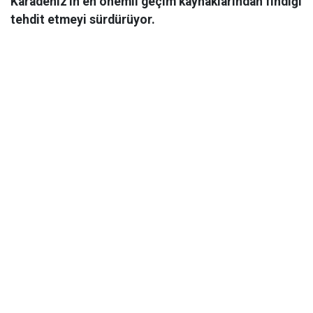
Karadeniz'in en önemli geçim kaynaklarından fındığı
tehdit etmeyi sürdürüyor.