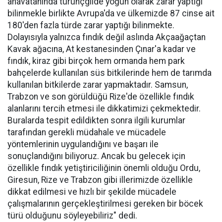
anavatanında turunçgilde yoğun olarak zarar yaptığı
bilinmekle birlikte Avrupa'da ve ülkemizde 87 cinse ait
180'den fazla türde zarar yaptığı bilinmekte.
Dolayısıyla yalnızca fındık değil aslında Akçaağaçtan
Kavak ağacına, At kestanesinden Çınar'a kadar ve
fındık, kiraz gibi birçok hem ormanda hem park
bahçelerde kullanılan süs bitkilerinde hem de tarımda
kullanılan bitkilerde zarar yapmaktadır. Samsun,
Trabzon ve son görüldüğü Rize'de özellikle fındık
alanlarını tercih etmesi ile dikkatimizi çekmektedir.
Buralarda tespit edildikten sonra ilgili kurumlar
tarafından gerekli müdahale ve mücadele
yöntemlerinin uygulandığını ve başarı ile
sonuçlandığını biliyoruz. Ancak bu gelecek için
özellikle fındık yetiştiriciliğinin önemli olduğu Ordu,
Giresun, Rize ve Trabzon gibi illerimizde özellikle
dikkat edilmesi ve hızlı bir şekilde mücadele
çalışmalarının gerçekleştirilmesi gereken bir böcek
türü olduğunu söyleyebiliriz" dedi.