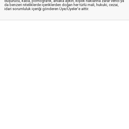
düşürücü, kaba, pornografik, ahlaka aykırı, kişilik haklarına zarar verici ya
da benzeri niteliklerde içeriklerden doğan her türlü mali, hukuki, cezai,
idari sorumluluk içeriği gönderen Üye/Üyeler’e aittir.