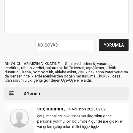
OKUYUCULARIMIZIN DİKKATİNE !... Suç teşkil edecek, yasadışı,
tehditkar, rahatsız edici, hakaret ve küfür içeren, aşağılayıcı, küçük
düşürücü, kaba, pornografik, ahlaka aykırı, kişilik haklarına zarar verici ya
da benzeri niteliklerde içeriklerden doğan her türlü mali, hukuki, cezai,
idari sorumluluk içeriği gönderen Üye/Üyeler’e aittir.
3 Yorum
seçimmmm
/ 14 Ağustos 2025 09:09
çarşı mahallesi sivri sinek var ilaç sıkın gece
personel yokmu .bir bölümde 4 günde işe gidenler
var çekin çalışsınlar .millet işşiz işşiz .