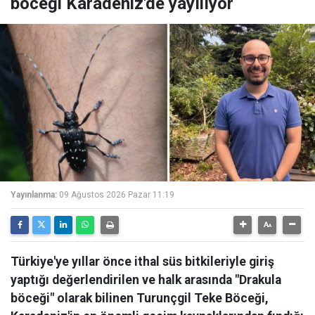
böceği Karadeniz'de yayılıyor
Yayınlanma:
09 Ağustos 2026 Pazar 11:19
Türkiye'ye yıllar önce ithal süs bitkileriyle giriş
yaptığı değerlendirilen ve halk arasında "Drakula
böceği" olarak bilinen Turunçgil Teke Böceği,