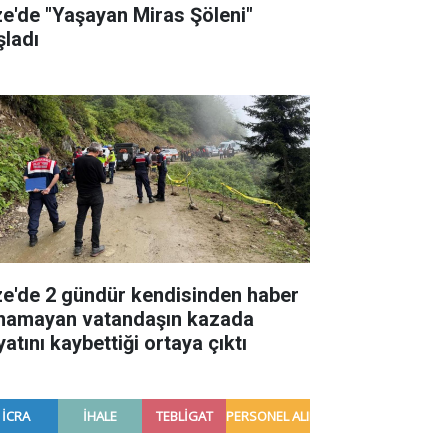
ze'de "Yaşayan Miras Şöleni"
şladı
ze'de 2 gündür kendisinden haber
ınamayan vatandaşın kazada
atını kaybettiği ortaya çıktı