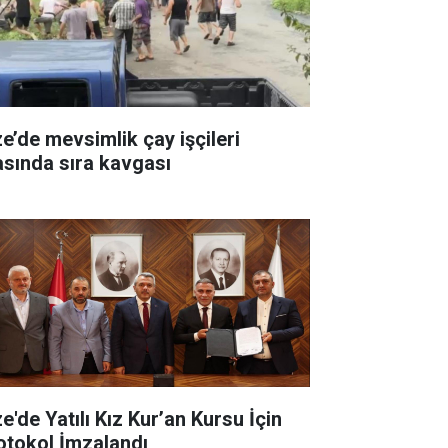
ze’de mevsimlik çay işçileri
asında sıra kavgası
e'de Yatılı Kız Kur’an Kursu İçin
otokol İmzalandı