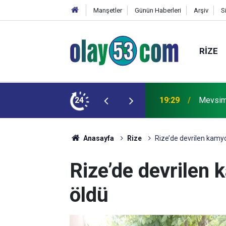
Manşetler
Günün Haberleri
Arşiv
S
RIZE
 kardeşinin durumu ağır
24
18:22
Rize'de
Anasayfa
Rize
Rize’de devrilen kamy
Rize’de devrilen
öldü