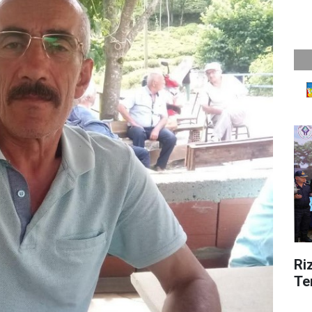
Ri
Te