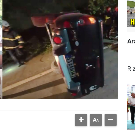
Ar
Ri