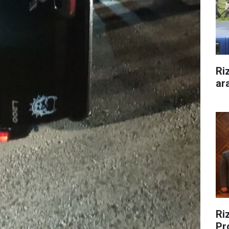
Ri
ar
Riz
Pr