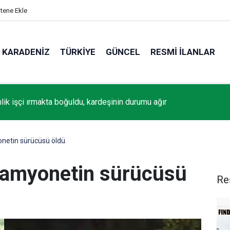
itene Ekle
KARADENIZ
TÜRKIYE
GÜNCEL
RESMI İLANLAR
 "Yaşayan Miras Şöleni" başladı
onetin sürücüsü öldü
 kamyonetin sürücüsü
Re