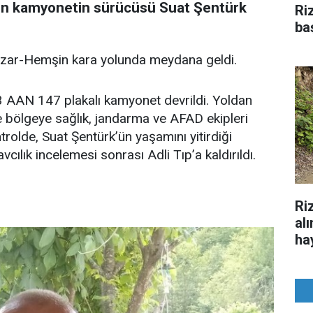
len kamyonetin sürücüsü Suat Şentürk
Ri
ba
Pazar-Hemşin kara yolunda meydana geldi.
53 AAN 147 plakalı kamyonet devrildi. Yoldan
e bölgeye sağlık, jandarma ve AFAD ekipleri
ntrolde, Suat Şentürk’ün yaşamını yitirdiği
vcılık incelemesi sonrası Adli Tıp’a kaldırıldı.
Ri
al
hay