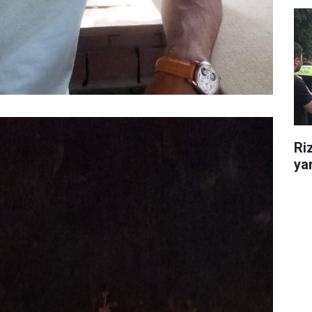
Ri
yar