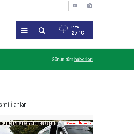
Rize
27 °C
Trendyol 1. Lig’de Sezon Perdesi Açılıyor: Riz
18:07
Günün tüm
haberleri
Alacak
smi İlanlar