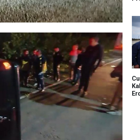
Cu
Ka
Er