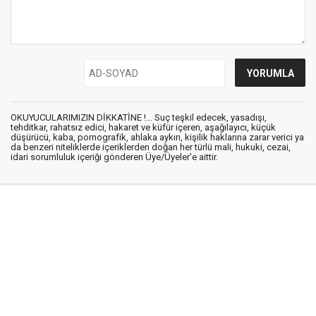
OKUYUCULARIMIZIN DİKKATİNE !... Suç teşkil edecek, yasadışı,
tehditkar, rahatsız edici, hakaret ve küfür içeren, aşağılayıcı, küçük
düşürücü, kaba, pornografik, ahlaka aykırı, kişilik haklarına zarar verici ya
da benzeri niteliklerde içeriklerden doğan her türlü mali, hukuki, cezai,
idari sorumluluk içeriği gönderen Üye/Üyeler’e aittir.