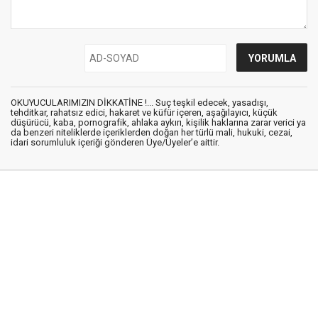
OKUYUCULARIMIZIN DİKKATİNE !... Suç teşkil edecek, yasadışı,
tehditkar, rahatsız edici, hakaret ve küfür içeren, aşağılayıcı, küçük
düşürücü, kaba, pornografik, ahlaka aykırı, kişilik haklarına zarar verici ya
da benzeri niteliklerde içeriklerden doğan her türlü mali, hukuki, cezai,
idari sorumluluk içeriği gönderen Üye/Üyeler’e aittir.