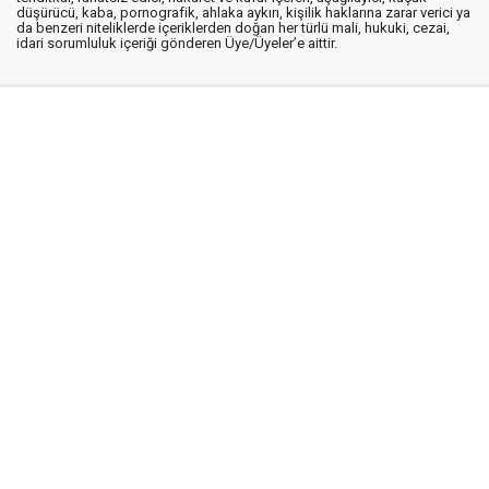
düşürücü, kaba, pornografik, ahlaka aykırı, kişilik haklarına zarar verici ya
da benzeri niteliklerde içeriklerden doğan her türlü mali, hukuki, cezai,
idari sorumluluk içeriği gönderen Üye/Üyeler’e aittir.