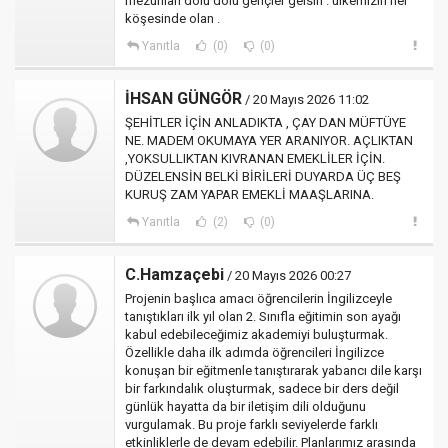
mezunları dolu dolu gençler gelsin . ülkemizin her
köşesinde olan .
Yanıtla
(0)
(0)
İHSAN GÜNGÖR
/ 20 Mayıs 2026 11:02
ŞEHİTLER İÇİN ANLADIKTA , ÇAY DAN MÜFTÜYE
NE. MADEM OKUMAYA YER ARANIYOR. AÇLIKTAN
,YOKSULLIKTAN KIVRANAN EMEKLİLER İÇİN.
DÜZELENSİN BELKİ BİRİLERİ DUYARDA ÜÇ BEŞ
KURUŞ ZAM YAPAR EMEKLİ MAAŞLARINA.
Yanıtla
(2)
(0)
C.Hamzaçebi
/ 20 Mayıs 2026 00:27
Projenin başlıca amacı öğrencilerin İngilizceyle
tanıştıkları ilk yıl olan 2. Sınıfla eğitimin son ayağı
kabul edebileceğimiz akademiyi buluşturmak.
Özellikle daha ilk adımda öğrencileri İngilizce
konuşan bir eğitmenle tanıştırarak yabancı dile karşı
bir farkındalık oluşturmak, sadece bir ders değil
günlük hayatta da bir iletişim dili olduğunu
vurgulamak. Bu proje farklı seviyelerde farklı
etkinliklerle de devam edebilir. Planlarımız arasında