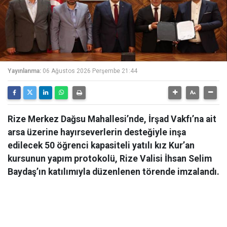
Yayınlanma:
06 Ağustos 2026 Perşembe 21:44
Rize Merkez Dağsu Mahallesi’nde, İrşad Vakfı’na ait
arsa üzerine hayırseverlerin desteğiyle inşa
edilecek 50 öğrenci kapasiteli yatılı kız Kur’an
kursunun yapım protokolü, Rize Valisi İhsan Selim
Baydaş’ın katılımıyla düzenlenen törende imzalandı.