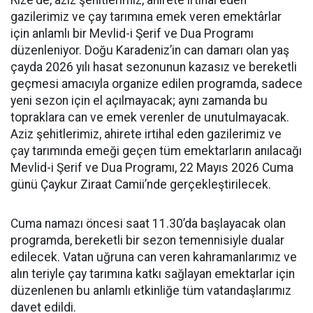
Rize'de, aziz şehitlerimiz, ahirete irtihal eden
gazilerimiz ve çay tarımına emek veren emektârlar
için anlamlı bir Mevlid-i Şerif ve Dua Programı
düzenleniyor. Doğu Karadeniz’in can damarı olan yaş
çayda 2026 yılı hasat sezonunun kazasız ve bereketli
geçmesi amacıyla organize edilen programda, sadece
yeni sezon için el açılmayacak; aynı zamanda bu
topraklara can ve emek verenler de unutulmayacak.
Aziz şehitlerimiz, ahirete irtihal eden gazilerimiz ve
çay tarımında emeği geçen tüm emektarların anılacağı
Mevlid-i Şerif ve Dua Programı, 22 Mayıs 2026 Cuma
günü Çaykur Ziraat Camii’nde gerçekleştirilecek.
Cuma namazı öncesi saat 11.30’da başlayacak olan
programda, bereketli bir sezon temennisiyle dualar
edilecek. Vatan uğruna can veren kahramanlarımız ve
alın teriyle çay tarımına katkı sağlayan emektarlar için
düzenlenen bu anlamlı etkinliğe tüm vatandaşlarımız
davet edildi.