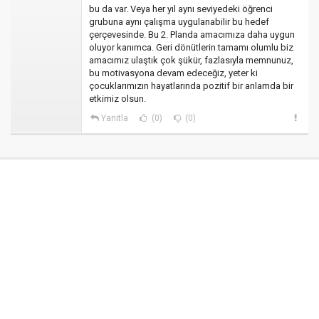
bu da var. Veya her yıl aynı seviyedeki öğrenci
grubuna aynı çalışma uygulanabilir bu hedef
çerçevesinde. Bu 2. Planda amacımıza daha uygun
oluyor kanımca. Geri dönütlerin tamamı olumlu biz
amacımız ulaştık çok şükür, fazlasıyla memnunuz,
bu motivasyona devam edeceğiz, yeter ki
çocuklarımızın hayatlarında pozitif bir anlamda bir
etkimiz olsun.
Yanıtla
(0)
(0)