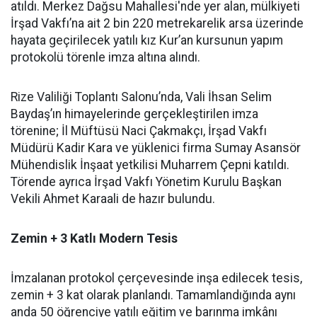
atıldı. Merkez Dağsu Mahallesi'nde yer alan, mülkiyeti
İrşad Vakfı’na ait 2 bin 220 metrekarelik arsa üzerinde
hayata geçirilecek yatılı kız Kur’an kursunun yapım
protokolü törenle imza altına alındı.
Rize Valiliği Toplantı Salonu’nda, Vali İhsan Selim
Baydaş’ın himayelerinde gerçekleştirilen imza
törenine; İl Müftüsü Naci Çakmakçı, İrşad Vakfı
Müdürü Kadir Kara ve yüklenici firma Sumay Asansör
Mühendislik İnşaat yetkilisi Muharrem Çepni katıldı.
Törende ayrıca İrşad Vakfı Yönetim Kurulu Başkan
Vekili Ahmet Karaali de hazır bulundu.
Zemin + 3 Katlı Modern Tesis
İmzalanan protokol çerçevesinde inşa edilecek tesis,
zemin + 3 kat olarak planlandı. Tamamlandığında aynı
anda 50 öğrenciye yatılı eğitim ve barınma imkânı