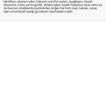
tehditkar, rahatsız edici, hakaret ve küfür içeren, aşağılayıcı, küçük
düşürücü, kaba, pornografik, ahlaka aykırı, kişilik haklarına zarar verici ya
da benzeri niteliklerde içeriklerden doğan her türlü mali, hukuki, cezai,
idari sorumluluk içeriği gönderen Üye/Üyeler’e aittir.