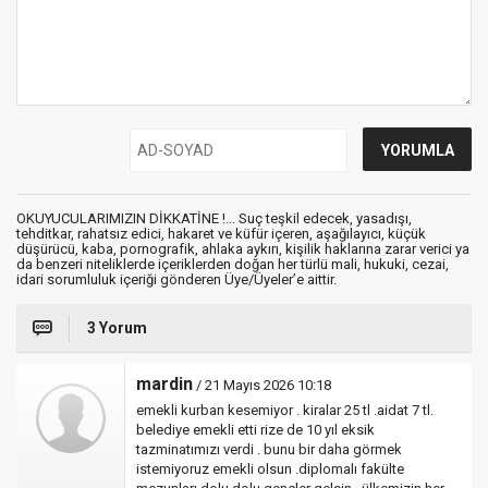
OKUYUCULARIMIZIN DİKKATİNE !... Suç teşkil edecek, yasadışı,
tehditkar, rahatsız edici, hakaret ve küfür içeren, aşağılayıcı, küçük
düşürücü, kaba, pornografik, ahlaka aykırı, kişilik haklarına zarar verici ya
da benzeri niteliklerde içeriklerden doğan her türlü mali, hukuki, cezai,
idari sorumluluk içeriği gönderen Üye/Üyeler’e aittir.
3 Yorum
mardin
/ 21 Mayıs 2026 10:18
emekli kurban kesemiyor . kiralar 25 tl .aidat 7 tl.
belediye emekli etti rize de 10 yıl eksik
tazminatımızı verdi . bunu bir daha görmek
istemiyoruz emekli olsun .diplomalı fakülte