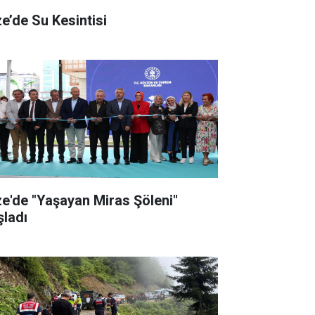
ze’de Su Kesintisi
ze'de "Yaşayan Miras Şöleni"
şladı