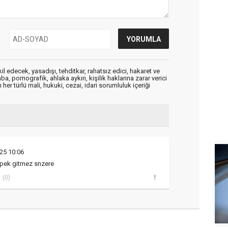
edecek, yasadışı, tehditkar, rahatsız edici, hakaret ve
a, pornografik, ahlaka aykırı, kişilik haklarına zarar verici
her türlü mali, hukuki, cezai, idari sorumluluk içeriği
25 10:06
 pek gitmez snzere
(0)