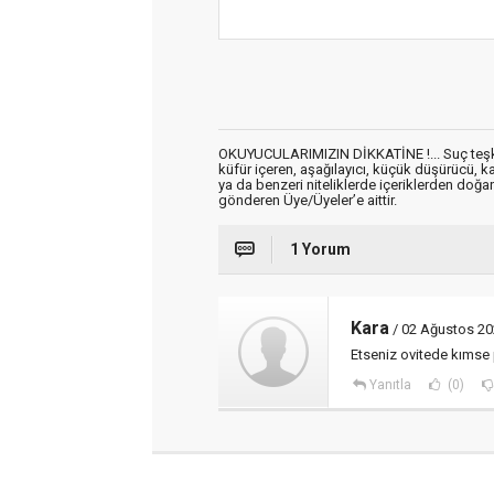
OKUYUCULARIMIZIN DİKKATİNE !... Suç teşkil 
küfür içeren, aşağılayıcı, küçük düşürücü, kab
ya da benzeri niteliklerde içeriklerden doğan 
gönderen Üye/Üyeler’e aittir.
1 Yorum
Kara
/ 02 Ağustos 20
Etseniz ovitede kımse
Yanıtla
(0)