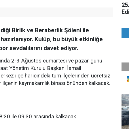
25
Ed
Ge
ği Birlik ve Beraberlik Şöleni ile
 hazırlanıyor. Kulüp, bu büyük etkinliğe
or sevdalılarını davet ediyor.
lasında 2-3 Ağustos cumartesi ve pazar günü
şaat Yönetim Kurulu Başkanı İsmail
kez ilçe haricindeki tüm ilçelerinden ücretsiz
er ilçenin kaymakamlık binası önünden kalkacak.
30 ile 09:30 arasında kalkacak