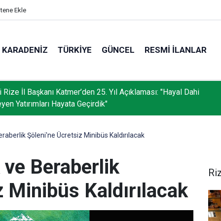
itene Ekle
KARADENIZ
TÜRKIYE
GÜNCEL
RESMI İLANLAR
i Rize İl Başkanı Katmer’den 25. Yıl Açıklaması: "Hayal Dahi
yen Yatırımları Hayata Geçirdik"
eraberlik Şöleni'ne Ücretsiz Minibüs Kaldırılacak
k ve Beraberlik
Ri
z Minibüs Kaldırılacak