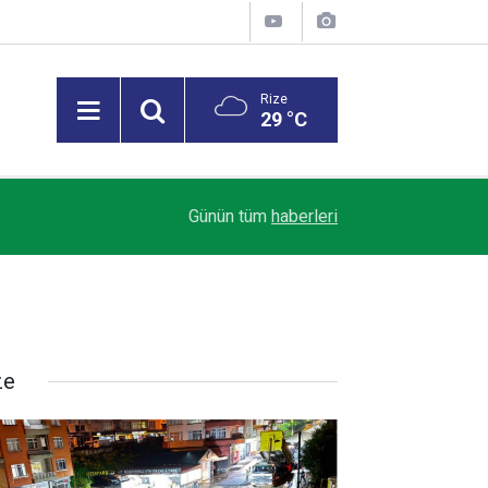
Rize
29 °C
18:57
Meteoroloji’den Rize’ye "Sarı Kodlu" Uyarı
Günün tüm
haberleri
ze