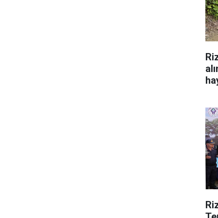
Ri
al
hay
Ri
Te