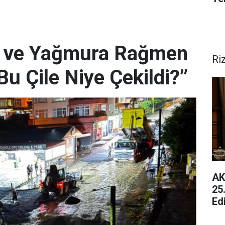
da ve Yağmura Rağmen
Ri
Bu Çile Niye Çekildi?”
AK
25
Ed
Ge