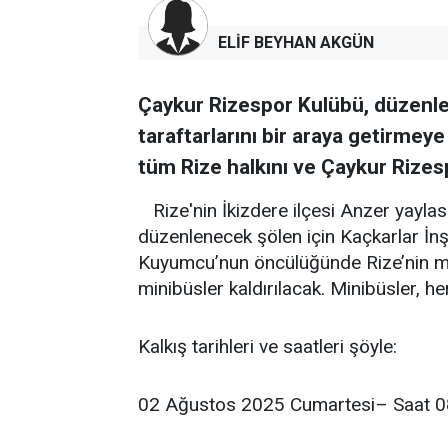
ELİF BEYHAN AKGÜN
Çaykur Rizespor Kulübü, düzenledi
taraftarlarını bir araya getirmeye
tüm Rize halkını ve Çaykur Rizesp
Rize'nin İkizdere ilçesi Anzer yay
düzenlenecek şölen için Kaçkarlar İn
Kuyumcu’nun öncülüğünde Rize’nin mer
minibüsler kaldırılacak. Minibüsler, h
Kalkış tarihleri ve saatleri şöyle:
02 Ağustos 2025 Cumartesi– Saat 08: