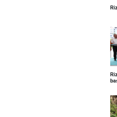
Ri
Ri
ba