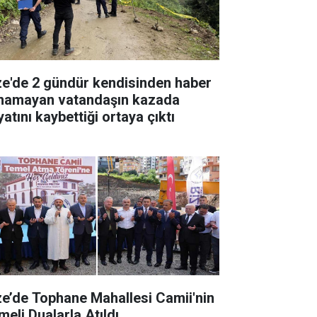
ze'de 2 gündür kendisinden haber
ınamayan vatandaşın kazada
atını kaybettiği ortaya çıktı
ze’de Tophane Mahallesi Camii'nin
meli Dualarla Atıldı