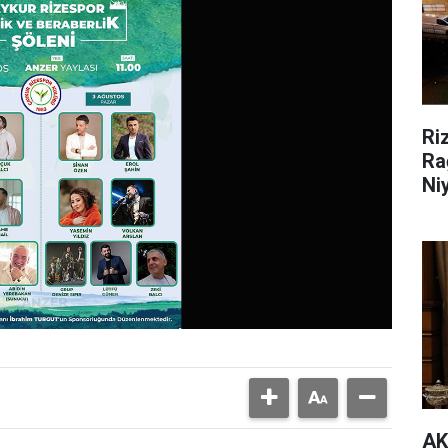
Ri
Ra
Ni
AK