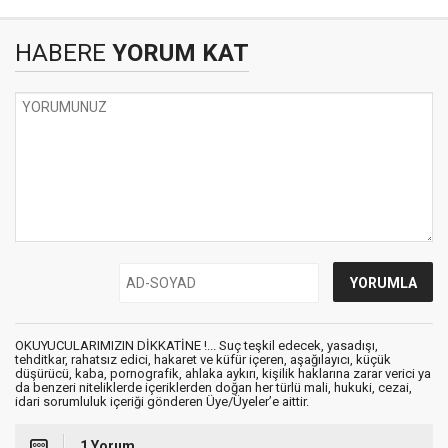
HABERE
YORUM KAT
OKUYUCULARIMIZIN DİKKATİNE !... Suç teşkil edecek, yasadışı,
tehditkar, rahatsız edici, hakaret ve küfür içeren, aşağılayıcı, küçük
düşürücü, kaba, pornografik, ahlaka aykırı, kişilik haklarına zarar verici ya
da benzeri niteliklerde içeriklerden doğan her türlü mali, hukuki, cezai,
idari sorumluluk içeriği gönderen Üye/Üyeler’e aittir.
1 Yorum