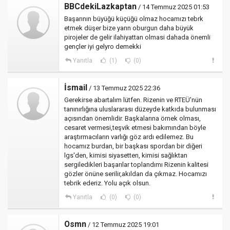
BBCdekiLazkaptan
/ 14 Temmuz 2025 01:53
Başarının büyüğü küçüğü olmaz hocamızı tebrk
etmek düşer bize yarın oburgun daha büyük
pirojeler de gelir ilahiyattan olmasi dahada önemli
gençler iyi gelyro demekki
Yanıtla
(1)
(0)
İsmail
/ 13 Temmuz 2025 22:36
Gerekirse abartalım lütfen. Rizenin ve RTEÜ'nün
tanınırlığına uluslararası düzeyde katkıda bulunması
açısından önemlidir. Başkalarına örnek olması,
cesaret vermesi,teşvik etmesi bakımından böyle
araştırmacıların varlığı göz ardı edilemez. Bu
hocamız burdan, bir başkası spordan bir diğeri
lgs'den, kimisi siyasetten, kimisi sağlıktan
sergiledikleri başarılar toplandımı Rizenin kalitesi
gözler önüne serilir,akıldan da çıkmaz. Hocamızı
tebrik ederiz. Yolu açık olsun.
Yanıtla
(0)
(0)
Osmn
/ 12 Temmuz 2025 19:01