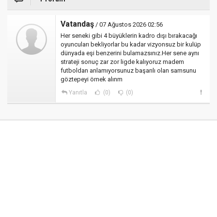
Vatandaş
/ 07 Ağustos 2026 02:56
Her seneki gibi 4 büyüklerin kadro dışı bırakacağı
oyuncuları bekliyorlar bu kadar vizyonsuz bir kulüp
dünyada eşi benzerini bulamazsınız.Her sene aynı
strateji sonuç zar zor ligde kalıyoruz madem
futboldan anlamıyorsunuz başarılı olan samsunu
göztepeyi örnek alınm
Yanıtla
(0)
(0)