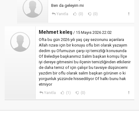
Ben da geleyim mi
Yanıtla
(0)
(0)
Mehmet keleş
/ 15 Mayıs 2026 22:02
Ofta bu gün 2026 yılı yaş çay sezonunu açanlara
Allah rızası için bir konuyu oflu biri olarak yazayım
dedim şu Ofumuzun çarşı içi temizliği konusunda
Of Belediye başkanımız Salim başkan komşu İlçe
iyi dereye gitmesini bu ilçenin temizliğinden etkilenir
de daha temiz of için çalışır bu tavsiye düşüncemi
yazdım bir oflu olarak salim başkan görünen o ki
yorgunluk yüzünde hissediliyor Of halkı bunu hak
etmiyor
Yanıtla
(1)
(0)