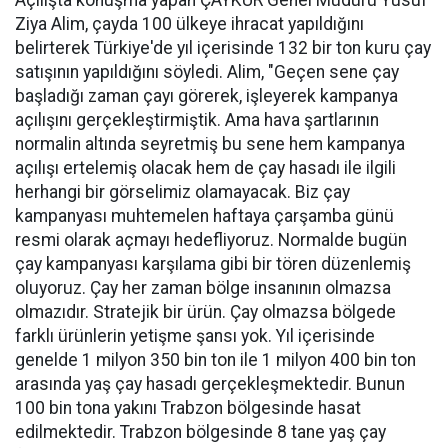
Açılışta konuşma yapan ÇAYKUR Genel Müdürü Yusuf
Ziya Alim, çayda 100 ülkeye ihracat yapıldığını
belirterek Türkiye'de yıl içerisinde 132 bir ton kuru çay
satışının yapıldığını söyledi. Alim, "Geçen sene çay
başladığı zaman çayı görerek, işleyerek kampanya
açılışını gerçekleştirmiştik. Ama hava şartlarının
normalin altında seyretmiş bu sene hem kampanya
açılışı ertelemiş olacak hem de çay hasadı ile ilgili
herhangi bir görselimiz olamayacak. Biz çay
kampanyası muhtemelen haftaya çarşamba günü
resmi olarak açmayı hedefliyoruz. Normalde bugün
çay kampanyası karşılama gibi bir tören düzenlemiş
oluyoruz. Çay her zaman bölge insanının olmazsa
olmazıdır. Stratejik bir ürün. Çay olmazsa bölgede
farklı ürünlerin yetişme şansı yok. Yıl içerisinde
genelde 1 milyon 350 bin ton ile 1 milyon 400 bin ton
arasında yaş çay hasadı gerçekleşmektedir. Bunun
100 bin tona yakını Trabzon bölgesinde hasat
edilmektedir. Trabzon bölgesinde 8 tane yaş çay