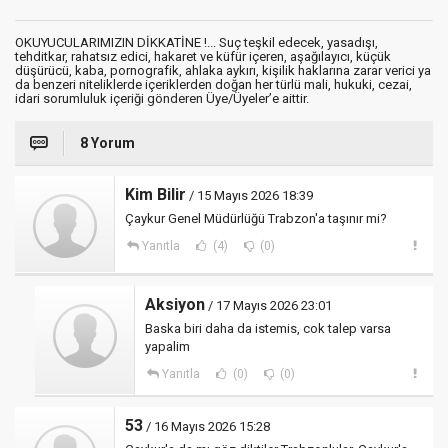
OKUYUCULARIMIZIN DİKKATİNE !... Suç teşkil edecek, yasadışı,
tehditkar, rahatsız edici, hakaret ve küfür içeren, aşağılayıcı, küçük
düşürücü, kaba, pornografik, ahlaka aykırı, kişilik haklarına zarar verici ya
da benzeri niteliklerde içeriklerden doğan her türlü mali, hukuki, cezai,
idari sorumluluk içeriği gönderen Üye/Üyeler’e aittir.
8 Yorum
Kim Bilir
/ 15 Mayıs 2026 18:39
Çaykur Genel Müdürlüğü Trabzon'a taşınır mi?
Yanıtla
(4)
(0)
Aksiyon
/ 17 Mayıs 2026 23:01
Baska biri daha da istemis, cok talep varsa
yapalim
Yanıtla
(0)
(0)
53
/ 16 Mayıs 2026 15:28