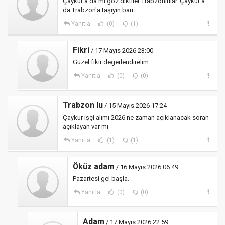
Çaykur'a da mı göz diktiler Trabzonlular. Çaykur'a
da Trabzon'a taşıyın bari.
Yanıtla
(0)
(1)
Fikri
/ 17 Mayıs 2026 23:00
Guzel fikir degerlendirelim
Yanıtla
(0)
(0)
Trabzon lu
/ 15 Mayıs 2026 17:24
Çaykur işçi alımı 2026 ne zaman açıklanacak soran
açıklayan var mı
Yanıtla
(1)
(1)
Öküz adam
/ 16 Mayıs 2026 06:49
Pazartesi gel başla.
Yanıtla
(0)
(0)
Adam
/ 17 Mayıs 2026 22:59