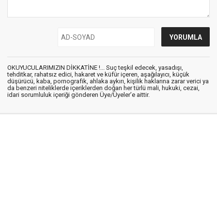
OKUYUCULARIMIZIN DİKKATİNE !... Suç teşkil edecek, yasadışı,
tehditkar, rahatsız edici, hakaret ve küfür içeren, aşağılayıcı, küçük
düşürücü, kaba, pornografik, ahlaka aykırı, kişilik haklarına zarar verici ya
da benzeri niteliklerde içeriklerden doğan her türlü mali, hukuki, cezai,
idari sorumluluk içeriği gönderen Üye/Üyeler’e aittir.