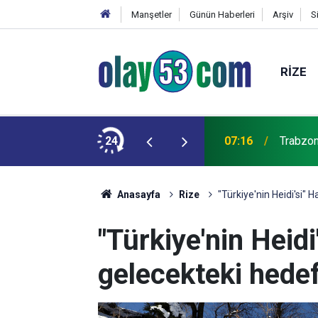
Manşetler
Günün Haberleri
Arşiv
S
RIZE
Bilim i
in imza töreni düzenledi
24
07:02
etti
Anasayfa
Rize
"Türkiye'nin Heidi'si"
"Türkiye'nin Heid
gelecekteki hede