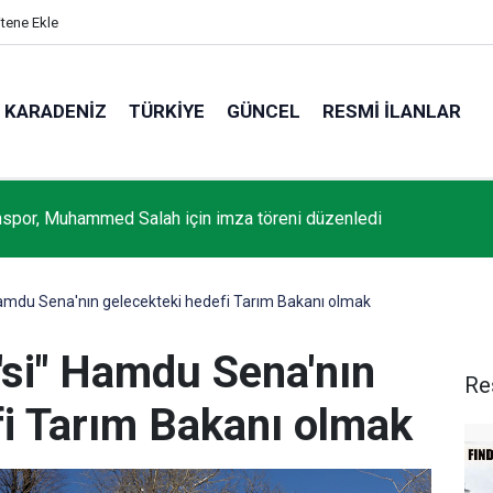
itene Ekle
KARADENIZ
TÜRKIYE
GÜNCEL
RESMI İLANLAR
nsanları Güneş yüzeyinin şimdiye kadarki en ayrıntılı görüntüsünü 
 Hamdu Sena'nın gelecekteki hedefi Tarım Bakanı olmak
i'si" Hamdu Sena'nın
Re
fi Tarım Bakanı olmak