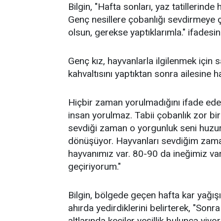
Bilgin, "Hafta sonları, yaz tatillerinde
Genç nesillere çobanlığı sevdirmeye
olsun, gerekse yaptıklarımla." ifadesini
Genç kız, hayvanlarla ilgilenmek için 
kahvaltısını yaptıktan sonra ailesine h
Hiçbir zaman yorulmadığını ifade eden 
insan yorulmaz. Tabii çobanlık zor b
sevdiği zaman o yorgunluk seni huzu
dönüşüyor. Hayvanları sevdiğim za
hayvanımız var. 80-90 da ineğimiz var
geçiriyorum."
Bilgin, bölgede geçen hafta kar yağışı
ahırda yedirdiklerini belirterek, "Sonr
altlarında keçiler yeşillik bulunca yiy