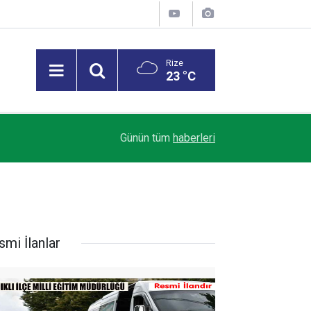
Rize
23 °C
elde
06:00
Beşiktaş Çekya'dan İstanbul'a avantajlı dönüyor
Günün tüm
haberleri
smi İlanlar