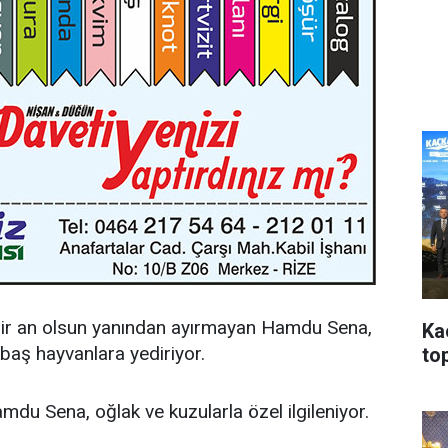
 bir an olsun yanından ayırmayan Hamdu Sena,
Ka
kbaş hayvanlara yediriyor.
top
du Sena, oğlak ve kuzularla özel ilgileniyor.