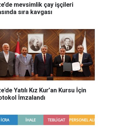
ze’de mevsimlik çay işçileri
asında sıra kavgası
e'de Yatılı Kız Kur’an Kursu İçin
otokol İmzalandı