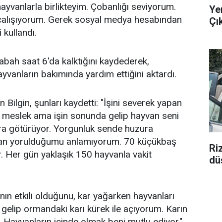
 hayvanlarla birlikteyim. Çobanlığı seviyorum.
Ye
 çalışıyorum. Gerek sosyal medya hesabından
Çı
 kullandı.
sabah saat 6'da kalktığını kaydederek,
ayvanların bakımında yardım ettiğini aktardı.
Bilgin, şunları kaydetti: "İşini severek yapan
ir meslek ama işin sonunda gelip hayvan seni
ra götürüyor. Yorgunluk sende huzura
man yorulduğumu anlamıyorum. 70 küçükbaş
Ri
. Her gün yaklaşık 150 hayvanla vakit
düş
nın etkili olduğunu, kar yağarken hayvanları
a gelip ormandaki karı kürek ile açıyorum. Karın
or. Hayvanların içinde olmak beni mutlu ediyor."