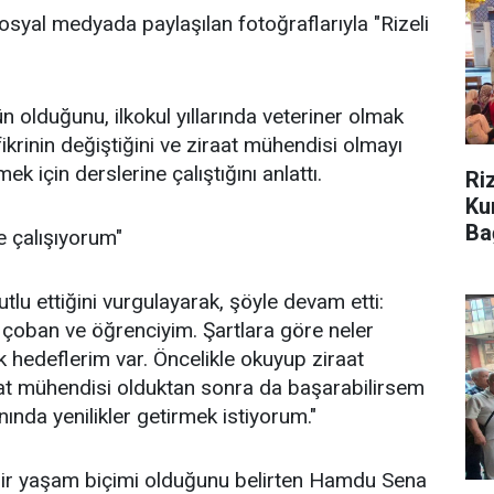
syal medyada paylaşılan fotoğraflarıyla "Rizeli
olduğunu, ilkokul yıllarında veteriner olmak
 fikrinin değiştiğini ve ziraat mühendisi olmayı
ek için derslerine çalıştığını anlattı.
Ri
Ku
Ba
e çalışıyorum"
tlu ettiğini vurgulayarak, şöyle devam etti:
i çoban ve öğrenciyim. Şartlara göre neler
hedeflerim var. Öncelikle okuyup ziraat
t mühendisi olduktan sonra da başarabilirsem
ında yenilikler getirmek istiyorum."
n bir yaşam biçimi olduğunu belirten Hamdu Sena