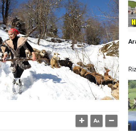
Ar
Ri