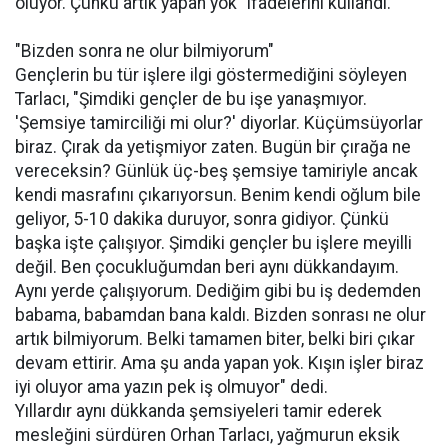
oluyor. Çünkü artık yapan yok" ifadelerini kullandı.
"Bizden sonra ne olur bilmiyorum"
Gençlerin bu tür işlere ilgi göstermediğini söyleyen
Tarlacı, "Şimdiki gençler de bu işe yanaşmıyor.
'Şemsiye tamirciliği mi olur?' diyorlar. Küçümsüyorlar
biraz. Çırak da yetişmiyor zaten. Bugün bir çırağa ne
vereceksin? Günlük üç-beş şemsiye tamiriyle ancak
kendi masrafını çıkarıyorsun. Benim kendi oğlum bile
geliyor, 5-10 dakika duruyor, sonra gidiyor. Çünkü
başka işte çalışıyor. Şimdiki gençler bu işlere meyilli
değil. Ben çocukluğumdan beri aynı dükkandayım.
Aynı yerde çalışıyorum. Dediğim gibi bu iş dedemden
babama, babamdan bana kaldı. Bizden sonrası ne olur
artık bilmiyorum. Belki tamamen biter, belki biri çıkar
devam ettirir. Ama şu anda yapan yok. Kışın işler biraz
iyi oluyor ama yazın pek iş olmuyor" dedi.
Yıllardır aynı dükkanda şemsiyeleri tamir ederek
mesleğini sürdüren Orhan Tarlacı, yağmurun eksik