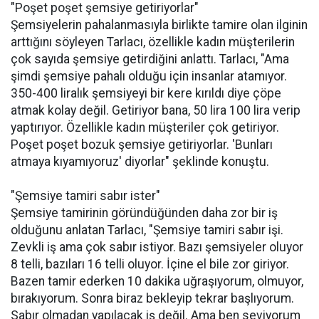
"Poşet poşet şemsiye getiriyorlar"
Şemsiyelerin pahalanmasıyla birlikte tamire olan ilginin
arttığını söyleyen Tarlacı, özellikle kadın müşterilerin
çok sayıda şemsiye getirdiğini anlattı. Tarlacı, "Ama
şimdi şemsiye pahalı olduğu için insanlar atamıyor.
350-400 liralık şemsiyeyi bir kere kırıldı diye çöpe
atmak kolay değil. Getiriyor bana, 50 lira 100 lira verip
yaptırıyor. Özellikle kadın müşteriler çok getiriyor.
Poşet poşet bozuk şemsiye getiriyorlar. 'Bunları
atmaya kıyamıyoruz' diyorlar" şeklinde konuştu.
"Şemsiye tamiri sabır ister"
Şemsiye tamirinin göründüğünden daha zor bir iş
olduğunu anlatan Tarlacı, "Şemsiye tamiri sabır işi.
Zevkli iş ama çok sabır istiyor. Bazı şemsiyeler oluyor
8 telli, bazıları 16 telli oluyor. İçine el bile zor giriyor.
Bazen tamir ederken 10 dakika uğraşıyorum, olmuyor,
bırakıyorum. Sonra biraz bekleyip tekrar başlıyorum.
Sabır olmadan yapılacak iş değil. Ama ben seviyorum