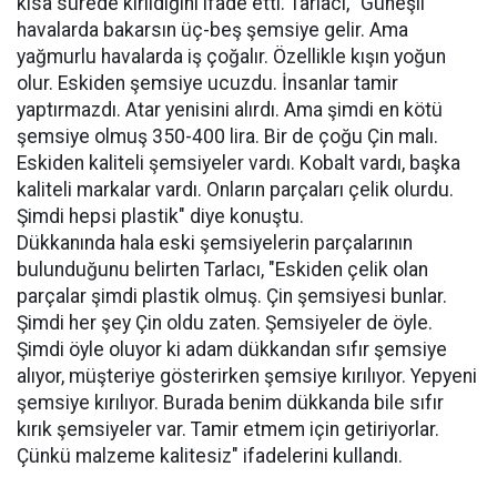
kısa sürede kırıldığını ifade etti. Tarlacı, "Güneşli
havalarda bakarsın üç-beş şemsiye gelir. Ama
yağmurlu havalarda iş çoğalır. Özellikle kışın yoğun
olur. Eskiden şemsiye ucuzdu. İnsanlar tamir
yaptırmazdı. Atar yenisini alırdı. Ama şimdi en kötü
şemsiye olmuş 350-400 lira. Bir de çoğu Çin malı.
Eskiden kaliteli şemsiyeler vardı. Kobalt vardı, başka
kaliteli markalar vardı. Onların parçaları çelik olurdu.
Şimdi hepsi plastik" diye konuştu.
Dükkanında hala eski şemsiyelerin parçalarının
bulunduğunu belirten Tarlacı, "Eskiden çelik olan
parçalar şimdi plastik olmuş. Çin şemsiyesi bunlar.
Şimdi her şey Çin oldu zaten. Şemsiyeler de öyle.
Şimdi öyle oluyor ki adam dükkandan sıfır şemsiye
alıyor, müşteriye gösterirken şemsiye kırılıyor. Yepyeni
şemsiye kırılıyor. Burada benim dükkanda bile sıfır
kırık şemsiyeler var. Tamir etmem için getiriyorlar.
Çünkü malzeme kalitesiz" ifadelerini kullandı.