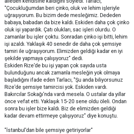
aileden kendisine kaldığını söyledi. Tarlacı,
"Çocukluğumdan beri çinko, oluk ve lehim işleriyle
uğraşıyorum. Bu bizim dede mesleğimiz. Dededen
babaya, babadan da bize kaldı. Eskiden daha çok çinko
oluk işi yapardık. Çatı olukları, sac işleri olurdu. O
zamanlar bu işler çoktu. Sonradan çinko işi bitti, lehim
işi azaldı. Yaklaşık 40 senedir de daha çok şemsiye
tamiri ile uğraşıyorum. Elimizden geldiği kadar en iyi
şekilde yapmaya çalışıyoruz" dedi.
Eskiden Rize'de bu işi yapan çok sayıda usta
bulunduğunu ancak zamanla mesleğin yok olmaya
başladığını ifade eden Tarlacı, "Şu anda biliyorsunuz
Rize'de şemsiye tamircisi yok. Eskiden vardı.
Bakırcılar Sokağı'nda vardı mesela. O ustalar da yıllar
önce vefat etti. Yaklaşık 15-20 sene oldu öleli. Ondan
sonra bu işler bize kaldı. Biz de elimizden geldiği
kadar devam ettirmeye çalışıyoruz" diye konuştu.
"İstanbul'dan bile şemsiye getiriyorlar"