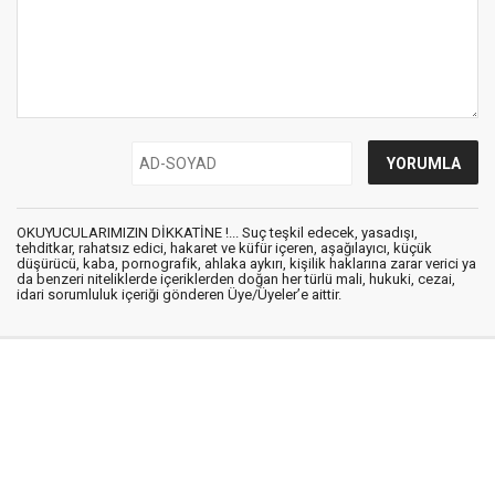
OKUYUCULARIMIZIN DİKKATİNE !... Suç teşkil edecek, yasadışı,
tehditkar, rahatsız edici, hakaret ve küfür içeren, aşağılayıcı, küçük
düşürücü, kaba, pornografik, ahlaka aykırı, kişilik haklarına zarar verici ya
da benzeri niteliklerde içeriklerden doğan her türlü mali, hukuki, cezai,
idari sorumluluk içeriği gönderen Üye/Üyeler’e aittir.