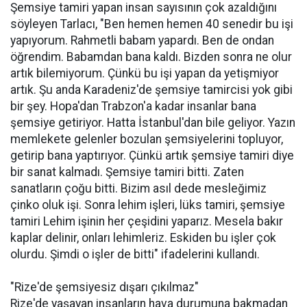
Şemsiye tamiri yapan insan sayısının çok azaldığını
söyleyen Tarlacı, "Ben hemen hemen 40 senedir bu işi
yapıyorum. Rahmetli babam yapardı. Ben de ondan
öğrendim. Babamdan bana kaldı. Bizden sonra ne olur
artık bilemiyorum. Çünkü bu işi yapan da yetişmiyor
artık. Şu anda Karadeniz'de şemsiye tamircisi yok gibi
bir şey. Hopa'dan Trabzon'a kadar insanlar bana
şemsiye getiriyor. Hatta İstanbul'dan bile geliyor. Yazın
memlekete gelenler bozulan şemsiyelerini topluyor,
getirip bana yaptırıyor. Çünkü artık şemsiye tamiri diye
bir sanat kalmadı. Şemsiye tamiri bitti. Zaten
sanatların çoğu bitti. Bizim asıl dede mesleğimiz
çinko oluk işi. Sonra lehim işleri, lüks tamiri, şemsiye
tamiri Lehim işinin her çeşidini yaparız. Mesela bakır
kaplar delinir, onları lehimleriz. Eskiden bu işler çok
olurdu. Şimdi o işler de bitti" ifadelerini kullandı.
"Rize'de şemsiyesiz dışarı çıkılmaz"
Rize'de yaşayan insanların hava durumuna bakmadan