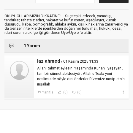
OKUYUCULARIMIZIN DİKKATİNE !... Suç teşkil edecek, yasadışı,
tehditkar, rahatsız edici, hakaret ve küfür içeren, aşağılayıcı, küçük
düşürücü, kaba, pornografik, ahlaka aykırı, kişilik haklarına zarar verici ya
da benzeri niteliklerde içeriklerden doğan her türlü mali, hukuki, cezai,
idari sorumluluk içeriği gönderen Üye/Üyeler’e aittir.
1 Yorum
laz ahmed
/ 01 Kasım 2025 11:33
Allah Rahmet eylesin. Yaşamında Kur'an ı yaşayan ,
tam bir sünnet abidesiydi . Allah u Teala yeni
neslimizde böyle dini önderler Rizemize nasip etsin
inşallah
Yanıtla
(0)
(0)