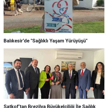
Balıkesir’de "Sağlıklı Yaşam Yürüyüşü"
Satkof’tan Brezilya Büyükelçiliği İle Sağlık