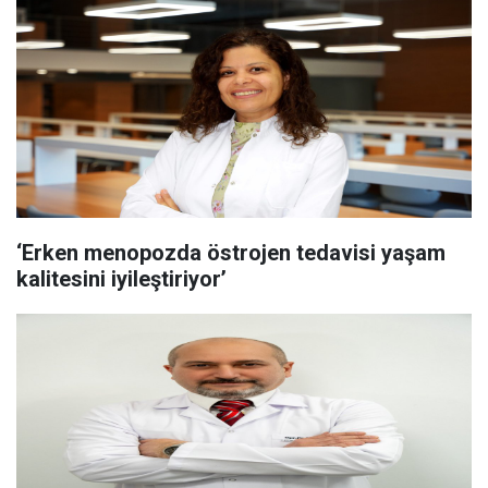
‘Erken menopozda östrojen tedavisi yaşam
kalitesini iyileştiriyor’