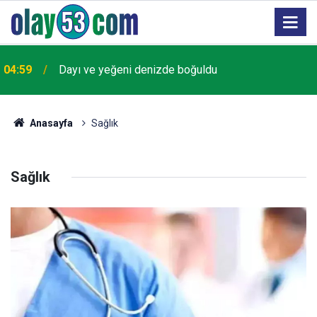
Hopa'daki insansız deniz aracı açık denizde imha
21:46
edildi
Anasayfa
Sağlık
Sağlık