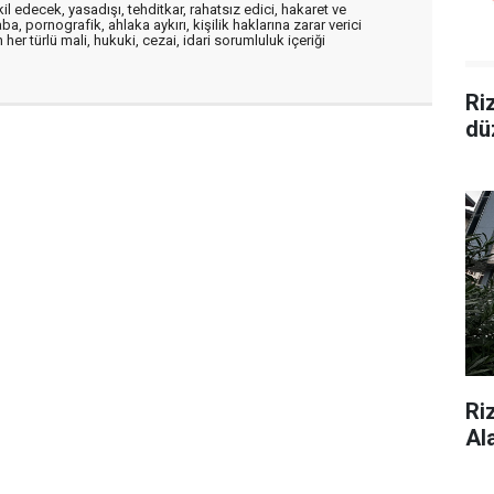
edecek, yasadışı, tehditkar, rahatsız edici, hakaret ve
a, pornografik, ahlaka aykırı, kişilik haklarına zarar verici
her türlü mali, hukuki, cezai, idari sorumluluk içeriği
Ri
dü
Ri
Al