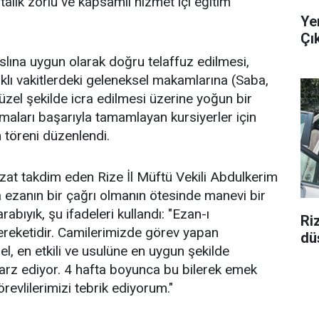
talık zorlu ve kapsamlı hizmet içi eğitim
Ye
Çı
slına uygun olarak doğru telaffuz edilmesi,
rklı vakitlerdeki geleneksel makamlarına (Saba,
zel şekilde icra edilmesi üzerine yoğun bir
şmaları başarıyla tamamlayan kursiyerler için
 töreni düzenlendi.
izzat takdim eden Rize İl Müftü Vekili Abdulkerim
 ezanın bir çağrı olmanın ötesinde manevi bir
bıyık, şu ifadeleri kullandı: "Ezan-ı
Ri
reketidir. Camilerimizde görev yapan
düş
el, en etkili ve usulüne en uygun şekilde
rz ediyor. 4 hafta boyunca bu bilerek emek
revlilerimizi tebrik ediyorum."