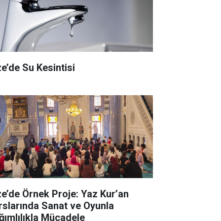
ze’de Su Kesintisi
ze’de Örnek Proje: Yaz Kur’an
rslarında Sanat ve Oyunla
ğımlılıkla Mücadele