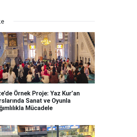
ze
ze’de Örnek Proje: Yaz Kur’an
rslarında Sanat ve Oyunla
ğımlılıkla Mücadele