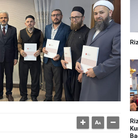
Ri
Ri
Ku
Ba