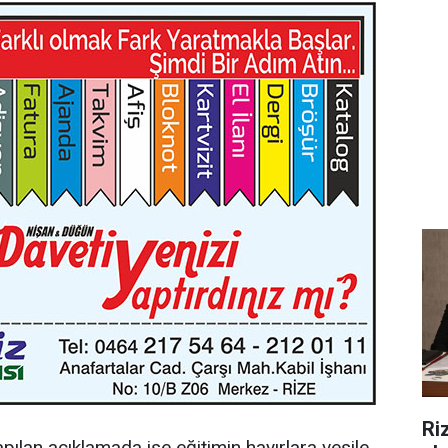
Riz
pılan açıklamada ise eğitimin hayırlara vesile