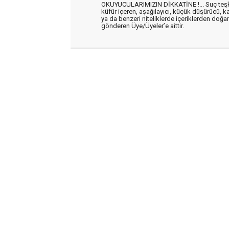
OKUYUCULARIMIZIN DİKKATİNE !... Suç teşkil 
küfür içeren, aşağılayıcı, küçük düşürücü, kab
ya da benzeri niteliklerde içeriklerden doğan 
gönderen Üye/Üyeler’e aittir.