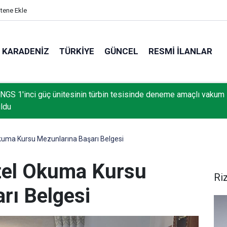
itene Ekle
KARADENIZ
TÜRKIYE
GÜNCEL
RESMI İLANLAR
NGS 1'inci güç ünitesinin türbin tesisinde deneme amaçlı vakum
uldu
kuma Kursu Mezunlarına Başarı Belgesi
zel Okuma Kursu
Ri
rı Belgesi