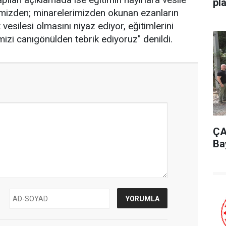
pl
imizden; minarelerimizden okunan ezanların
vesilesi olmasını niyaz ediyor, eğitimlerini
izi canıgönülden tebrik ediyoruz" denildi.
ÇA
Ba