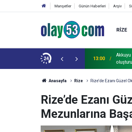
Manşetler
Günün Haberleri
Arşiv
S
RIZE
zilerin gözüne bakamayacağımız işlerin içinde
Akkuyu 
24
13:00
oluştur
Anasayfa
Rize
Rize’de Ezanı Güzel O
Rize’de Ezanı Gü
Mezunlarına Başa