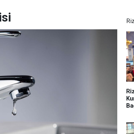
isi
Ri
Ri
Ku
Ba