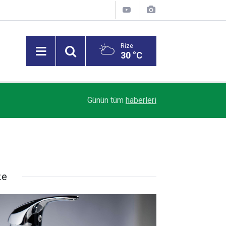
Rize
30 °C
12:40
MSB: Terörsüz Türkiye, bölgesel istikrara katkı 
Günün tüm
haberleri
ze