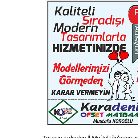
Törenin ardından İl Müftülüğü'nden ya