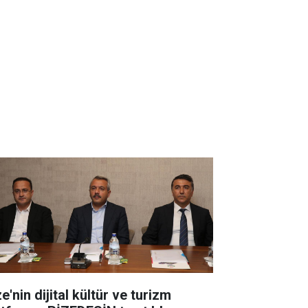
e'nin dijital kültür ve turizm