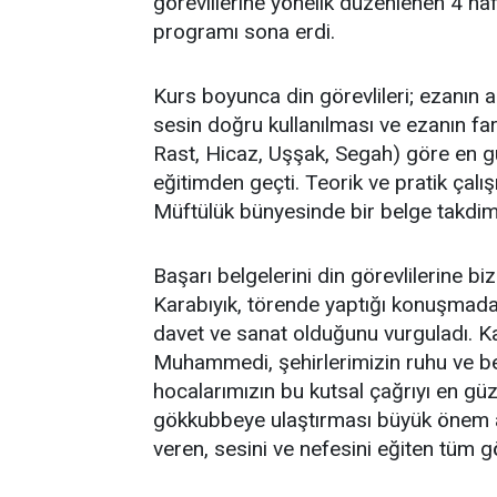
görevlilerine yönelik düzenlenen 4 haf
programı sona erdi.
Kurs boyunca din görevlileri; ezanın a
sesin doğru kullanılması ve ezanın fa
Rast, Hicaz, Uşşak, Segah) göre en gü
eğitimden geçti. Teorik ve pratik çalı
Müftülük bünyesinde bir belge takdim
Başarı belgelerini din görevlilerine b
Karabıyık, törende yaptığı konuşmada
davet ve sanat olduğunu vurguladı. Kara
Muhammedi, şehirlerimizin ruhu ve be
hocalarımızın bu kutsal çağrıyı en güz
gökkubbeye ulaştırması büyük önem a
veren, sesini ve nefesini eğiten tüm gö